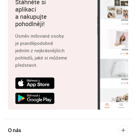
Stáhněte si
aplikaci
a nakupujte
pohodlněji!
Úsměv milované osoby
je pravděpodobně
jedním z nejkrásnějších
pohledů, jaké si můžeme
představit.
O nás