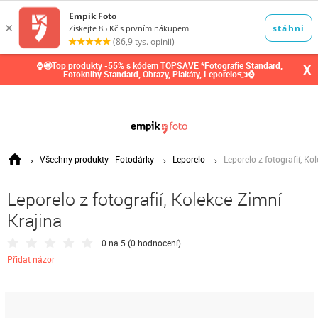
0,00
Kč
⌚🤩Top produkty -55% s kódem TOPSAVE *Fotografie Standard,
X
Fotoknihy Standard, Obrazy, Plakáty, Leporelo👈⌚
Všechny produkty - Fotodárky
Leporelo
Leporelo z fotografií, Ko
Leporelo z fotografií, Kolekce Zimní
Krajina
0 na 5 (
0 hodnocení
)
Přidat názor