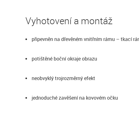
Vyhotovení a montáž
připevněn na dřevěném vnitřním rámu – tkací r
potištěné boční okraje obrazu
neobvyklý trojrozměrný efekt
jednoduché zavěšení na kovovém očku