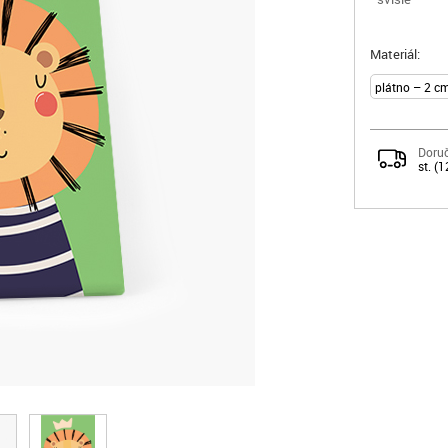
Materiál:
Doruč
st. (1