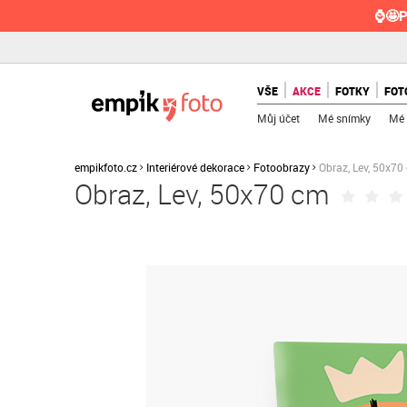
⌚🤩P
VŠE
AKCE
FOTKY
FOT
Můj účet
Mé snímky
Mé 
empikfoto.cz
Interiérové dekorace
Fotoobrazy
Obraz, Lev, 50x70
Obraz, Lev, 50x70 cm