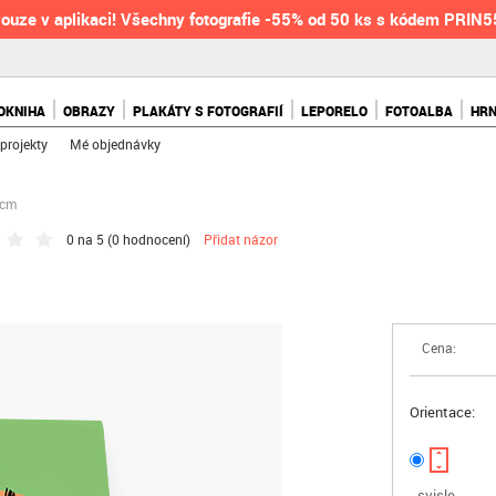
ouze v aplikaci! Všechny fotografie -55% od 50 ks s kódem PRIN
OKNIHA
OBRAZY
PLAKÁTY S FOTOGRAFIÍ
LEPORELO
FOTOALBA
HR
projekty
Mé objednávky
 cm
0 na 5 (
0 hodnocení
)
Přidat názor
Cena:
Orientace:
svisle