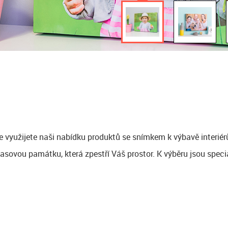
e využijete naši nabídku produktů se snímkem k výbavě interiér
asovou památku, která zpestří Váš prostor. K výběru jsou speciá