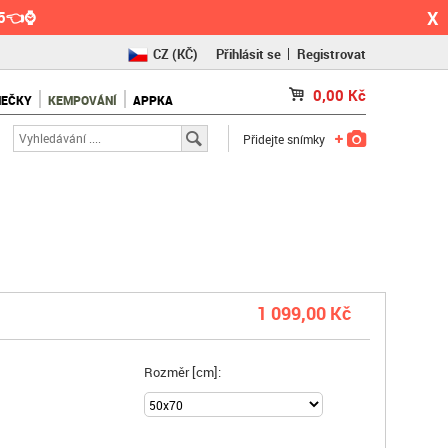
X
55👈⌚
CZ
(KČ)
Přihlásit se
Registrovat
SK
(€)
0,00
Kč
NEČKY
KEMPOVÁNÍ
APPKA
RO
(RON)
Přidejte snímky
1 099,00 Kč
Rozměr [cm]: