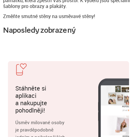
památku, která zpestří Váš prostor. K výběru jsou speciální
šablony pro obrazy a plakáty.
Změňte smutné stěny na usměvavé stěny!
Naposledy zobrazený
Stáhněte si
aplikaci
a nakupujte
pohodlněji!
Úsměv milované osoby
je pravděpodobně