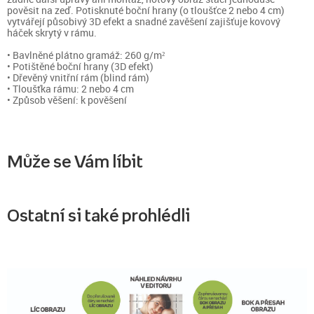
pověsit na zeď. Potisknuté boční hrany (o tloušťce 2 nebo 4 cm)
vytvářejí působivý 3D efekt a snadné zavěšení zajišťuje kovový
háček skrytý v rámu.
• Bavlněné plátno gramáž: 260 g/m²
• Potištěné boční hrany (3D efekt)
• Dřevěný vnitřní rám (blind rám)
• Tloušťka rámu: 2 nebo 4 cm
• Způsob věšení: k pověšení
Může se Vám líbit
Ostatní si také prohlédli