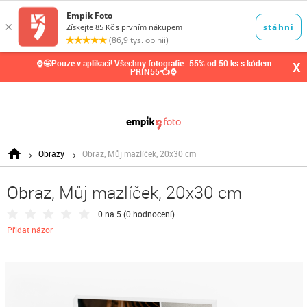
0,00
Kč
⌚🤩Pouze v aplikaci! Všechny fotografie -55% od 50 ks s kódem
X
PRIN55👈⌚
Obrazy
Obraz, Můj mazlíček, 20x30 cm
Obraz, Můj mazlíček, 20x30 cm
0 na 5 (
0 hodnocení
)
Přidat názor