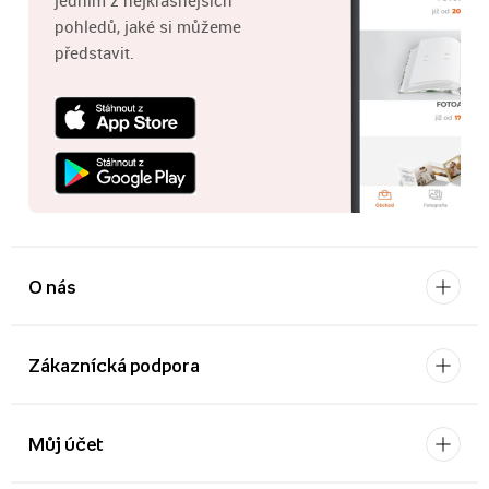
jedním z nejkrásnějších
pohledů, jaké si můžeme
představit.
O nás
Zákaznícká podpora
Můj účet