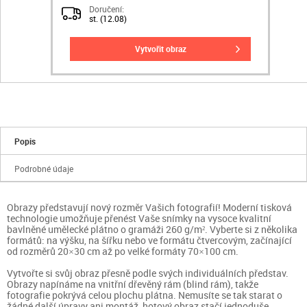
Doručení:
st. (12.08)
vytvořit obraz
Popis
Podrobné údaje
Obrazy představují nový rozměr Vašich fotografií! Moderní tisková
technologie umožňuje přenést Vaše snímky na vysoce kvalitní
bavlněné umělecké plátno o gramáži 260 g/m². Vyberte si z několika
formátů: na výšku, na šířku nebo ve formátu čtvercovým, začínající
od rozměrů 20×30 cm až po velké formáty 70×100 cm.
Vytvořte si svůj obraz přesně podle svých individuálních představ.
Obrazy napínáme na vnitřní dřevěný rám (blind rám), takže
fotografie pokrývá celou plochu plátna. Nemusíte se tak starat o
žádné další úpravy ani montáž, hotový obraz stačí jednoduše