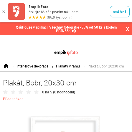
0,00
Kč
⌚🤩Pouze v aplikaci! Všechny fotografie -55% od 50 ks s kódem
X
PRIN55👈⌚
Interiérové dekorace
Plakáty v rámu
Plakát, Bobr, 20x30 cm
Plakát, Bobr, 20x30 cm
0 na 5 (
0 hodnocení
)
Přidat názor