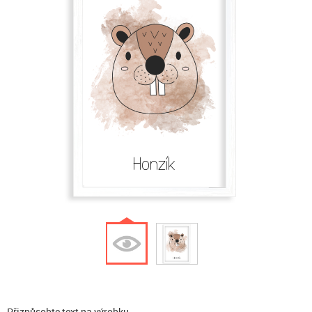
Honzík
Přizpůsobte text na výrobku