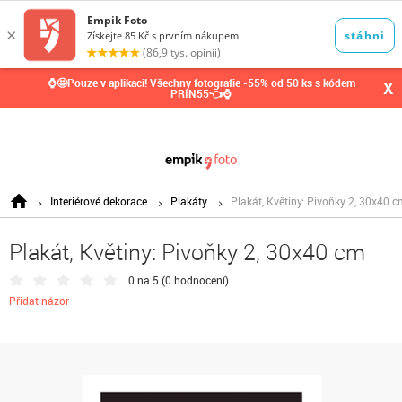
0,00
Kč
⌚🤩Pouze v aplikaci! Všechny fotografie -55% od 50 ks s kódem
X
PRIN55👈⌚
Interiérové dekorace
Plakáty
Plakát, Květiny: Pivoňky 2, 30x40 c
Plakát, Květiny: Pivoňky 2, 30x40 cm
0 na 5 (
0 hodnocení
)
Přidat názor