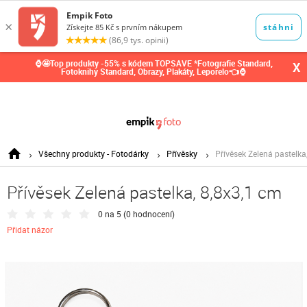
0,00
Kč
⌚🤩Top produkty -55% s kódem TOPSAVE *Fotografie Standard,
X
Fotoknihy Standard, Obrazy, Plakáty, Leporelo👈⌚
Všechny produkty - Fotodárky
Přívěsky
Přívěsek Zelená pastelka
Přívěsek Zelená pastelka, 8,8x3,1 cm
0 na 5 (
0 hodnocení
)
Přidat názor