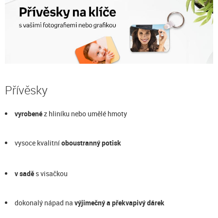
Přívěsky
vyrobené
z hliníku nebo umělé hmoty
vysoce kvalitní
oboustranný potisk
v sadě
s visačkou
dokonalý nápad na
výjimečný a překvapivý dárek