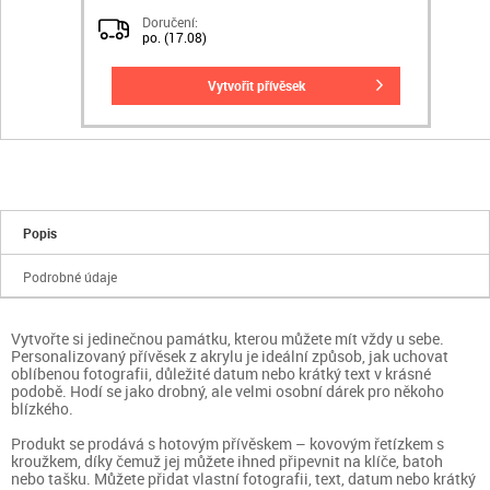
Doručení:
po. (17.08)
vytvořit přívěsek
Popis
Podrobné údaje
Vytvořte si jedinečnou památku, kterou můžete mít vždy u sebe.
Personalizovaný přívěsek z akrylu je ideální způsob, jak uchovat
oblíbenou fotografii, důležité datum nebo krátký text v krásné
podobě. Hodí se jako drobný, ale velmi osobní dárek pro někoho
blízkého.
Produkt se prodává s hotovým přívěskem – kovovým řetízkem s
kroužkem, díky čemuž jej můžete ihned připevnit na klíče, batoh
nebo tašku. Můžete přidat vlastní fotografii, text, datum nebo krátký