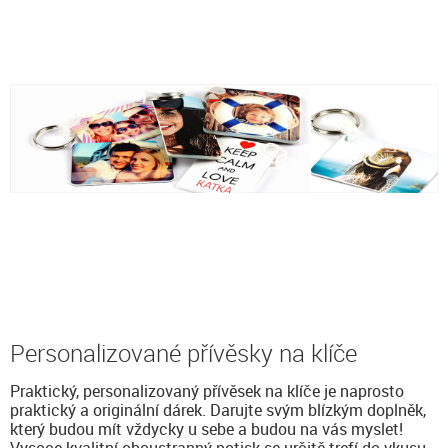
Personalizované přívěsky na klíče
Praktický, personalizovaný přívěsek na klíče je naprosto
praktický a originální dárek. Darujte svým blízkým doplněk,
který budou mít vždycky u sebe a budou na vás myslet!
Vysoce kvalitní oboustranný potisk se určitě trefí do vkusu