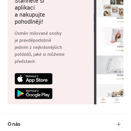
Stáhněte si
aplikaci
a nakupujte
pohodlněji!
Úsměv milované osoby
je pravděpodobně
jedním z nejkrásnějších
pohledů, jaké si můžeme
představit.
O nás