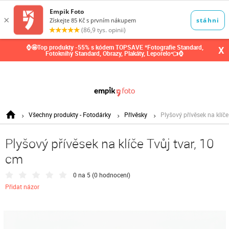
0,00
Kč
⌚🤩Top produkty -55% s kódem TOPSAVE *Fotografie Standard,
X
Fotoknihy Standard, Obrazy, Plakáty, Leporelo👈⌚
Všechny produkty - Fotodárky
Přívěsky
Plyšový přívěsek na klíče
Plyšový přívěsek na klíče Tvůj tvar, 10
cm
0 na 5 (
0 hodnocení
)
Přidat názor