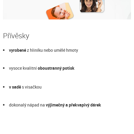
Přívěsky
vyrobené
z hliníku nebo umělé hmoty
vysoce kvalitní
oboustranný potisk
v sadě
s visačkou
dokonalý nápad na
výjimečný a překvapivý dárek