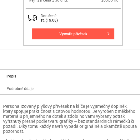
Doručení:
st. (19.08)
vytvořit přívěsek
Popis
Podrobné údaje
Personalizovaný plyšový přívěsek na klíče je výjimečný doplněk,
který spojuje praktičnost s citovou hodnotou. Je vyroben z měkkého
materiálu příjemného na dotek a zdobí ho vámi vybraný potisk
vyříznutý přesně podle tvaru grafiky – bez standardních rámečků či
pozadí. Díky tomu každý návrh vypadá originálně a okamžitě upoutá
pozornost.