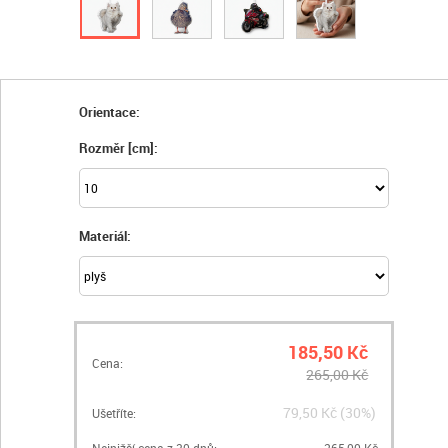
Orientace:
Rozměr [cm]:
Materiál:
185,50 Kč
Cena:
265,00 Kč
79,50 Kč (30%)
Ušetříte:
Nejnižší cena z 30 dnů:
265,00 Kč