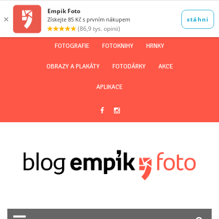
FOTOGRAFIE
FOTOKNIHY
HRNKY
OBRAZY A PLAKÁTY
FOTODÁRKY
AKCE
APLIKACE