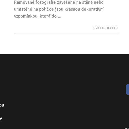
Rámované fotografie zavěšené na stěně nebo
umístěné na poličce jsou krásnou dekorativní
vzpomínkou, která do ...
CZYTAJ DALEJ
nou
vé