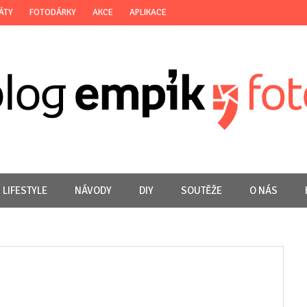
ÁTY
FOTODÁRKY
AKCE
APLIKACE
LIFESTYLE
NÁVODY
DIY
SOUTĚŽE
O NÁS