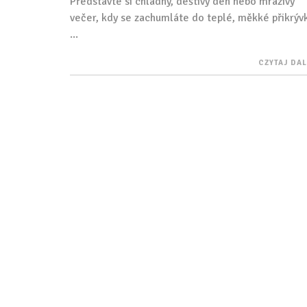
Představte si chladný, deštivý den nebo mrazivý
večer, kdy se zachumláte do teplé, měkké přikrývk
...
CZYTAJ DA