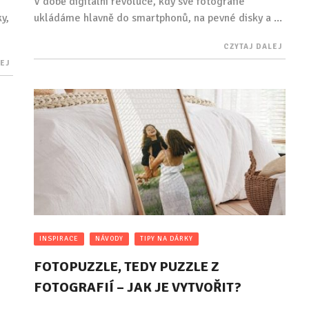
V době digitální revoluce, kdy své fotografie
y,
ukládáme hlavně do smartphonů, na pevné disky a ...
CZYTAJ DALEJ
LEJ
INSPIRACE
NÁVODY
TIPY NA DÁRKY
FOTOPUZZLE, TEDY PUZZLE Z
FOTOGRAFIÍ – JAK JE VYTVOŘIT?