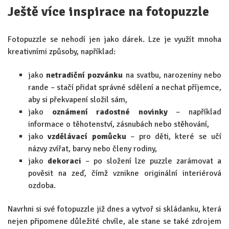
Ještě více inspirace na fotopuzzle
Fotopuzzle se nehodí jen jako dárek. Lze je využít mnoha
kreativními způsoby, například:
jako
netradiční pozvánku
na svatbu, narozeniny nebo
rande – stačí přidat správné sdělení a nechat příjemce,
aby si překvapení složil sám,
jako
oznámení radostné novinky
– například
informace o těhotenství, zásnubách nebo stěhování,
jako
vzdělávací pomůcku
– pro děti, které se učí
názvy zvířat, barvy nebo členy rodiny,
jako
dekoraci
– po složení lze puzzle zarámovat a
pověsit na zeď, čímž vznikne originální interiérová
ozdoba.
Navrhni si své fotopuzzle již dnes a vytvoř si skládanku, která
nejen připomene důležité chvíle, ale stane se také zdrojem