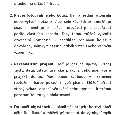
dlouho má skládání trvat.
Přidej fotografii nebo koláž.
Nahraj jednu fotografii
nebo vytvoř koláž z více snímků. Editor umožňuje
snadno měnit jejich pořadí, ořezávat je a uspořádat
podle vlastního nápadu. Díky tomu můžeš vytvořit
originální kompozici – například rodinnou koláž z
dovolené, snímky z dětství, příběh vztahu nebo vánoční
vzpomínku.
Personalizuj projekt.
Teď je čas na úpravy! Přidej
texty, data, citáty, grafické prvky a dekorace, které
projekt doplní. Máš plnou svobodu v nastavení
rozložení, barev pozadí i typů písma. Můžeš přidat
vtipný vzkaz, osobní věnování nebo symbol, kterému
porozumíte jen ty a obdarovaný.
Dokonči objednávku.
Jakmile je projekt hotový, stačí
několik kliknutí a můžeš jej odeslat do výroby. Empik