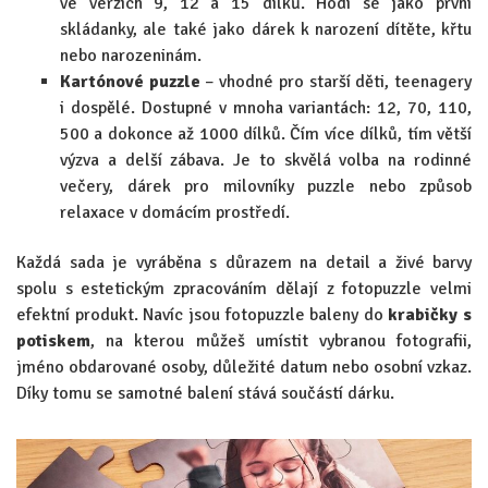
ve verzích 9, 12 a 15 dílků. Hodí se jako první
skládanky, ale také jako dárek k narození dítěte, křtu
nebo narozeninám.
Kartónové puzzle
– vhodné pro starší děti, teenagery
i dospělé. Dostupné v mnoha variantách: 12, 70, 110,
500 a dokonce až 1000 dílků. Čím více dílků, tím větší
výzva a delší zábava. Je to skvělá volba na rodinné
večery, dárek pro milovníky puzzle nebo způsob
relaxace v domácím prostředí.
Každá sada je vyráběna s důrazem na detail a živé barvy
spolu s estetickým zpracováním dělají z fotopuzzle velmi
efektní produkt. Navíc jsou fotopuzzle baleny do
krabičky s
potiskem
, na kterou můžeš umístit vybranou fotografii,
jméno obdarované osoby, důležité datum nebo osobní vzkaz.
Díky tomu se samotné balení stává součástí dárku.