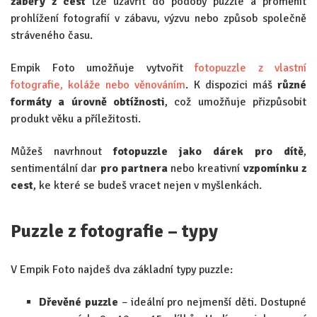
záběry z cest
lze uzavřít do podoby puzzle a proměnit
prohlížení fotografií v zábavu, výzvu nebo způsob společně
stráveného času.
Empik Foto umožňuje vytvořit
fotopuzzle z vlastní
fotografie, koláže nebo věnováním
. K dispozici máš
různé
formáty a úrovně obtížnosti
, což umožňuje přizpůsobit
produkt věku a příležitosti.
Můžeš navrhnout
fotopuzzle jako dárek pro dítě
,
sentimentální dar
pro partnera
nebo kreativní
vzpomínku z
cest
, ke které se budeš vracet nejen v myšlenkách.
Puzzle z fotografie – typy
V Empik Foto najdeš dva základní typy puzzle:
Dřevěné puzzle
– ideální pro nejmenší děti. Dostupné