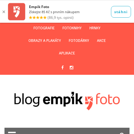
FOTOGRAFIE
FOTOKNIHY
HRNKY
OBRAZY A PLAKÁTY
FOTODÁRKY
AKCE
APLIKACE