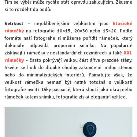
Tím se výběr může rychle stát opravdu zahlcujícím. Zkusme
si to rozdělit do bodů:
Velikost
– nejoblíbenějšími velikostmi jsou
klasické
rámečky
na fotografie 10×15, 20×30 nebo 13×20. Podle
formátu naší fotografie si můžeme pořídit rámeček, který
dokonale odpovídá proporcím snímku. Na popularitě
získávají i rámečky v nestandardních rozměrech a také
XXL
rámečky
– často pokrývají velkou část dříve prázdné stěny.
Skvěle se hodí do dlouhé chodby zakončené malou stěnou
nebo do minimalistických interiérů. Pamatujte však, že
velikost rámečku nemusí být nutně totožná s velikostí
fotografie uvnitř. Díky paspartě, která slouží jako okraj nebo
rámeček kolem snímku, fotografie získá elegantní vzhled.