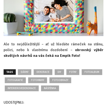
Ale to nejdůležitější – ať už hledáte rámeček na stěnu,
polici, nebo k vlastnímu dozdobení –
obrovský výběr
skvělých návrhů na vás čeká na Empik Foto!
TAGS
DÁRKY
DEKORACE
DIY
FOTKY
FOTOALBUM
FOTOGRAFIE
FOTOKNIHY
FOTOOBRAZY
INTERIEROVEDEKORACE
NÁSTĚNKA
UDOSTĘPNIJ: