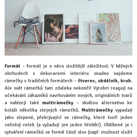
Formát
– formát je o něco složitější záležitost. V běžných
obchodech s dekoracemi interiéru snadno najdeme
rámečky v tradičních formátech –
čtverec, obdélník, kruh.
Ale svět rámečků tam zdaleka nekončí! Výrobci reagují na
očekávání zákazníků navrhováním nových, originálních tvarů
a nabízejí také
multirámečky
– skvělou alternativu ke
koláži několika stejných rámečků.
Multirámečky
vypadají
jako slepené, překrývající se rámečky, které tvoří jeden
celistvý celek (a vyžadují jen jeden hřebík!). Oblíbené je i
vytváření rámečků ve formě částí slov (např. možnost vložit