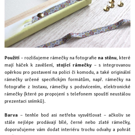
Použití
– rozlišujeme rámečky na fotografie
na stěnu
, které
mají háček k zavěšení,
stojící rámečky
– s integrovanou
opěrkou pro postavení na polici či komodu, a také originální
rámečky určené specifickým formátům, např. rámečky na
fotografie z Instaxu, rámečky s podsvícením, elektronické
rámečky (které po propojení s telefonem spouští neustálou
prezentaci snímků).
Barva
– tenhle bod asi netřeba vysvětlovat – ačkoliv se
stále nejlépe prodávají bílé, černé nebo zlaté rámečky,
doporučujeme vám dodat interiéru trochu odvahy a pohrát