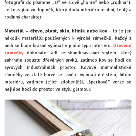
fotografii do písmene „O“ ve slově „home“ nebo „rodina“).
Je to zajímavý doplněk, který dodá interiéru osobní, teplý a
rodinný charakter.
Materiál – dřevo, plast, sklo, hliník nebo kov
– to je jen
několik materiálů používaných k výrobě rámečků. Každý z
nich se bude krásně vyjímat v jiném typu interiéru.
Dřevěné
rámečky
dokonale ladí se skandinávským stylem, který
zahrnuje spoustu dřevěných prvků, zatímco kov se hodí do
syrových industriálních prostor. Kovové minimalistické
rámečky ve zlaté barvě se skvěle vyjímají v čistém, bílém
interiéru, zatímco jejich zdobenější, „šperkové“ verze se
nejlépe hodí do prostor ve stylu glamour.