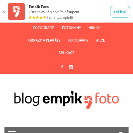
FOTOGRAFIE
FOTOKNIHY
HRNKY
OBRAZY A PLAKÁTY
FOTODÁRKY
AKCE
APLIKACE