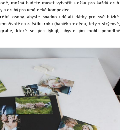
rodé, možná budete muset vytvořit složku pro každý druh.
ody a druhý pro umělecké kompozice.
rétní osoby, abyste snadno udělali dárky pro své blízké.
šem životě na začátku roku (babička + děda, tety + strýcové,
grafie, které se jich týkají, abyste jim mohli pohodlně