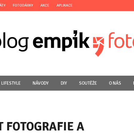
ÁTY
FOTODÁRKY
AKCE
APLIKACE
LIFESTYLE
NÁVODY
DIY
SOUTĚŽE
O NÁS
T FOTOGRAFIE A