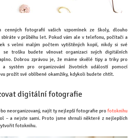
ím cenných fotografií vašich vzpomínek ze školy, dlouho
sbíráte v průběhu let. Pokud vám ale v telefonu, počítači a
tek s velmi malým počtem vytištěných kopií, nikdy si své
ž se trošku budete věnovat organizaci svých digitálních
aplno. Dobrou zprávou je, že máme skvělé tipy a triky pro
ií a systém pro organizování životních událostí pomocí
u prožít své oblíbené okamžiky, kdykoli budete chtít.
ovat digitální fotografie
ebo neorganizovaný, najít ty nejlepší fotografie pro
fotoknihu
l – a nejste sami. Proto jsme shrnuli některé z nejlepších
vytvořit fotoknihu.