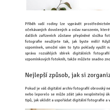
Příběh vaší rodiny lze vyprávět prostřednictv
očekávaných dovolených a oslav narozenin, které 
dalších zařízeních zůstane přeplněné složka fo
fotografie neužijete tak, jak byste měli! Kdy
vzpomínek, umožní vám to tyto poklady využít n
správu rozsáhlých sbírek digitálních fotograf
vzpomínkových fotoknih, takže můžete snadno znov
Nejlepší způsob, jak si zorganiz
Pokud je váš digitální archiv fotografií obrovský n
nebo leporelo se může zdát jako nesplnitelný úko
tipů, jak uklidit a uspořádat digitální fotografie a 