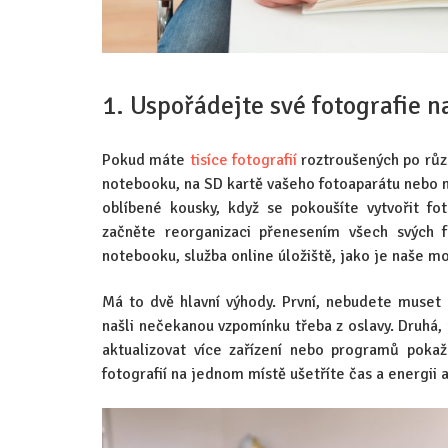
1. Uspořádejte své fotografie n
Pokud máte
tisíce fotografií
roztroušených po různ
notebooku, na SD kartě vašeho fotoaparátu nebo na
oblíbené kousky, když se pokoušíte vytvořit fo
začněte reorganizaci přenesením všech svých 
notebooku, služba online úložiště, jako je naše mo
Má to dvě hlavní výhody. První, nebudete muset 
našli nečekanou vzpomínku třeba z oslavy. Druhá
aktualizovat více zařízení nebo programů poka
fotografií na jednom místě ušetříte čas a energii 