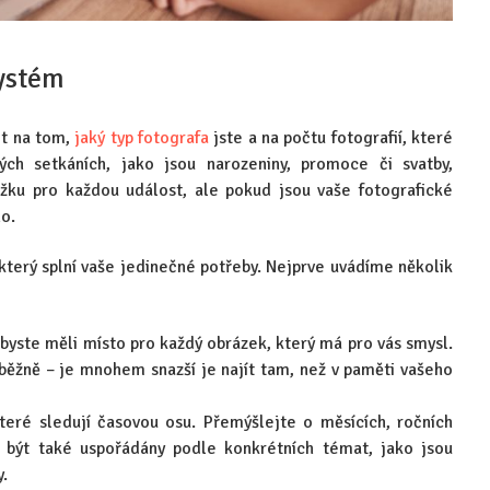
systém
et na tom,
jaký typ fotografa
jste a na počtu fotografií, které
ých setkáních, jako jsou narozeniny, promoce či svatby,
žku pro každou událost, ale pokud jsou vaše fotografické
ho.
který splní vaše jedinečné potřeby. Nejprve uvádíme několik
 abyste měli místo pro každý obrázek, který má pro vás smysl.
ůběžně – je mnohem snazší je najít tam, než v paměti vašeho
teré sledují časovou osu. Přemýšlejte o měsících, ročních
 být také uspořádány podle konkrétních témat, jako jsou
y.