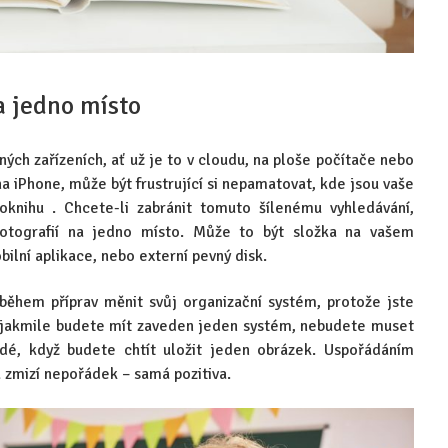
a jedno místo
ých zařízeních, ať už je to v cloudu, na ploše počítače nebo
 iPhone, může být frustrující si nepamatovat, kde jsou vaše
toknihu . Chcete-li zabránit tomuto šílenému vyhledávání,
fotografií na jedno místo. Může to být složka na vašem
bilní aplikace, nebo externí pevný disk.
během příprav měnit svůj organizační systém, protože jste
, jakmile budete mít zaveden jeden systém, nebudete muset
ždé, když budete chtít uložit jeden obrázek. Uspořádáním
a zmizí nepořádek – samá pozitiva.