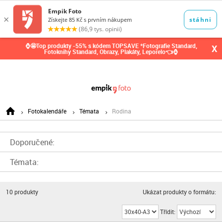
0,00
Kč
⌚🤩Top produkty -55% s kódem TOPSAVE *Fotografie Standard,
X
Fotoknihy Standard, Obrazy, Plakáty, Leporelo👈⌚
Fotokalendáře
Témata
Rodina
Doporučené:
Témata:
10
produkty
Ukázat produkty o formátu:
Třídit: