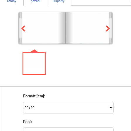
strany
pozadí
kliparty
Formát [cm]:
Papír: