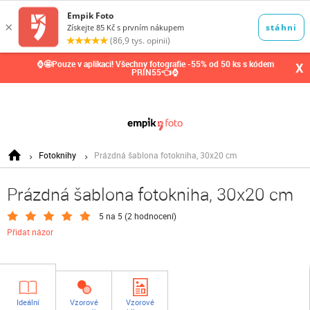
0,00
Kč
⌚🤩Pouze v aplikaci! Všechny fotografie -55% od 50 ks s kódem
X
PRIN55👈⌚
Fotoknihy
Prázdná šablona fotokniha, 30x20 cm
Prázdná šablona fotokniha, 30x20 cm
5 na 5 (
2 hodnocení
)
Přidat názor
Ideální
Vzorové
Vzorové