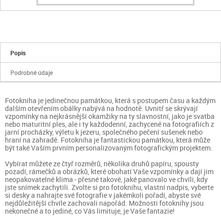
Popis
Podrobné údaje
Fotokniha je jedinečnou památkou, která s postupem času a každým
dalším otevřením obálky nabývá na hodnotě. Uvnitř se skrývají
vzpomínky na nejkrásnější okamžiky na ty slavnostní, jako je svatba
nebo maturitní ples, ale i ty každodenní, zachycené na fotografiích z
jarní procházky, výletu k jezeru, společného pečení sušenek nebo
hraní na zahradě. Fotokniha je fantastickou památkou, která může
být také Vaším prvním personalizovaným fotografickým projektem.
Vybírat můžete ze čtyř rozměrů, několika druhů papíru, spousty
pozadí, rámečků a obrázků, které obohatí Vaše vzpomínky a dají jim
neopakovatelné klima - přesné takové, jaké panovalo ve chvíli, kdy
jste snímek zachytili. Zvolte si pro fotoknihu, vlastní nadpis, vyberte
si desky a nahrajte své fotografie v jakémkoli pořadí, abyste své
nejdůležitější chvíle zachovali napořád. Možnosti fotoknihy jsou
nekonečné a to jediné, co Vás limituje, je Vaše fantazie!