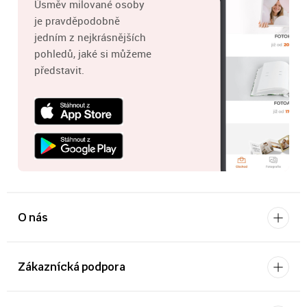
Úsměv milované osoby
je pravděpodobně
jedním z nejkrásnějších
pohledů, jaké si můžeme
představit.
O nás
Zákaznícká podpora