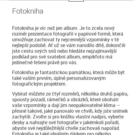
Fotokniha
Fotokniha je víc než jen album. Je to zcela nový
rozměr prezentace fotografií v papírové formě, která
umožňuje zachovat ty nejcennější vzpomínky v té
nejlepší podobě. Ať už se vám narodilo dítě, dokončili
jste cestu svých snů nebo hledáte nejzajímavější
podklad pro své svatební album, empikfoto má
jedinečné řešení právě pro vás.
Fotokniha je fantastickou památkou, která může být
také vaším prvním, úplně personalizovaným
fotografickým projektem.
Vybírat můžete ze čtyř rozměrů, několika druhů papíru,
spousty pozadí, rámečků a obrázků, které obohatí
vaše vzpomínky a dají jim neopakovatelné klima –
přesné takové, jaké panovalo ve chvíli, kdy jste snímek
zachytili. Zvolte si pro knížku vlastní nadpis, vyberte
desky a nahrajte své fotografie v jakémkoli pořadí,
abyste své nejdůležitější chvíle zachovali napořád.
Fotokniha je také ideálním dárkem pro někoho