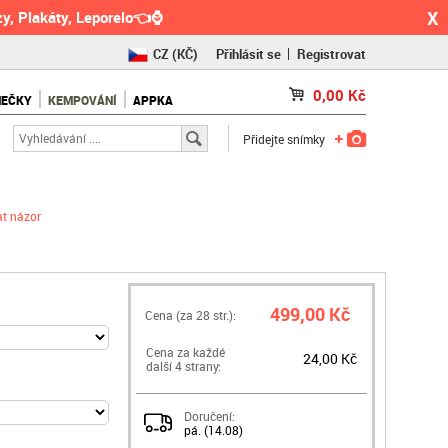
X
y, Plakáty, Leporelo👈⌚
CZ
(KČ)
Přihlásit se
Registrovat
SK
(€)
0,00
Kč
NEČKY
KEMPOVÁNÍ
APPKA
RO
(RON)
Přidejte snímky
at názor
499,00 Kč
Cena (za
28
str.):
Cena za každé
24,00 Kč
další 4 strany:
Doručení:
pá. (14.08)