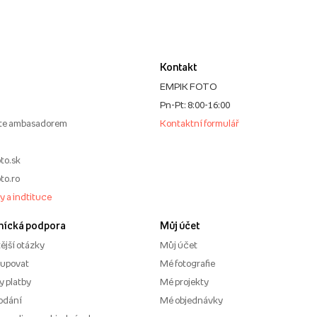
Kontakt
EMPIK FOTO
Pn-Pt: 8:00-16:00
te ambasadorem
Kontaktní formulář
to.sk
to.ro
my a indtituce
nícká podpora
Můj účet
ější otázky
Můj účet
kupovat
Mé fotografie
 platby
Mé projekty
odání
Mé objednávky