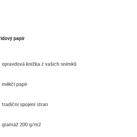
řídový papír
opravdová knížka z vašich snímků
měkčí papír
tradiční spojení stran
gramáž 200 g/m2