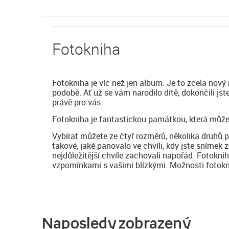
Fotokniha
Fotokniha je víc než jen album. Je to zcela nový
podobě. Ať už se vám narodilo dítě, dokončili js
právě pro vás.
Fotokniha je fantastickou památkou, která může
Vybírat můžete ze čtyř rozměrů, několika druhů 
takové, jaké panovalo ve chvíli, kdy jste snímek z
nejdůležitější chvíle zachovali napořád. Fotokni
vzpomínkami s vašimi blízkými. Možnosti fotoknih
Naposledy zobrazený