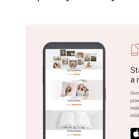
St
a 
Úsm
pra
nejk
můž