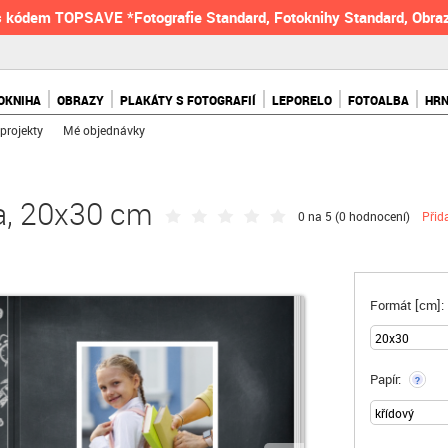
 kódem TOPSAVE *Fotografie Standard, Fotoknihy Standard, Obraz
OKNIHA
OBRAZY
PLAKÁTY S FOTOGRAFIÍ
LEPORELO
FOTOALBA
HR
projekty
Mé objednávky
a, 20x30 cm
0 na 5 (
0 hodnocení
)
Přid
Formát [cm]:
Papír:
?