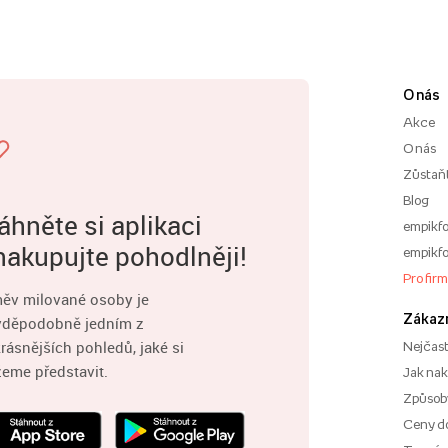
O nás
Akce
O nás
Zůstaň
Blog
áhněte si aplikaci
empikfo
nakupujte pohodlněji!
empikfo
Pro fir
ěv milované osoby je
Zákaz
vděpodobně jedním z
rásnějších pohledů, jaké si
Nejčast
eme představit.
Jak na
Způsoby
Ceny d