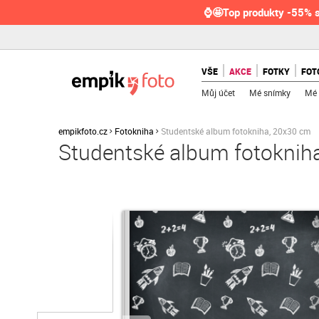
⌚🤩Top produkty -55% s
VŠE
AKCE
FOTKY
FOT
Můj účet
Mé snímky
Mé 
empikfoto.cz
Fotokniha
Studentské album fotokniha, 20x30 cm
Studentské album fotoknih