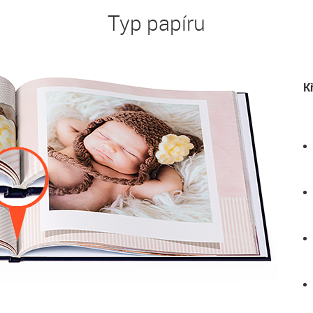
Typ papíru
K