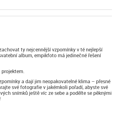
zachovat ty nejcennější vzpomínky v té nejlepší
 svatební album, empikfoto má jedinečné řešení
 projektem.
vzpomínky a dají jim neopakovatelné klima – přesné
hrajte své fotografie v jakémkoli pořadí, abyste své
svých snímků ještě víc ze sebe a podělte se pěknými
!