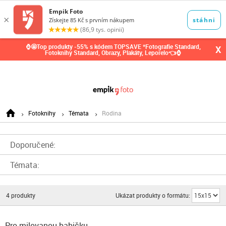
0,00
Kč
⌚🤩Top produkty -55% s kódem TOPSAVE *Fotografie Standard,
X
Fotoknihy Standard, Obrazy, Plakáty, Leporelo👈⌚
Fotoknihy
Témata
Rodina
Doporučené:
Témata:
4
produkty
Ukázat produkty o formátu:
Pro milovanou babičku