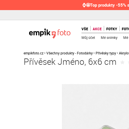
⌚🤩Top produkty -55% s
VŠE
AKCE
FOTKY
FOT
Můj účet
Mé snímky
Mé 
empikfoto.cz
Všechny produkty - Fotodárky
Přívěsky typy
Akrylo
Přívěsek Jméno, 6x6 cm