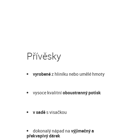
Přívěsky
vyrobené
z hliníku nebo umělé hmoty
vysoce kvalitní
oboustranný potisk
v sadě
s visačkou
dokonalý nápad na
výjimečný a
překvapivý dárek