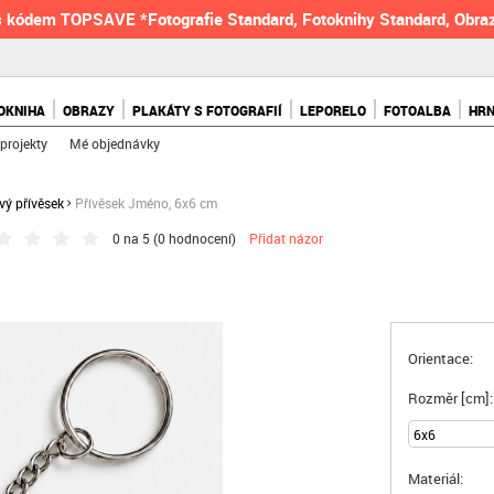
 kódem TOPSAVE *Fotografie Standard, Fotoknihy Standard, Obraz
OKNIHA
OBRAZY
PLAKÁTY S FOTOGRAFIÍ
LEPORELO
FOTOALBA
HR
projekty
Mé objednávky
vý přívěsek
Přívěsek Jméno, 6x6 cm
0 na 5 (
0 hodnocení
)
Přidat názor
Orientace:
Rozměr [cm]:
Materiál: