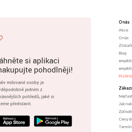
O nás
Akce
O nás
Zůstaň
Blog
áhněte si aplikaci
empikfo
nakupujte pohodlněji!
empikfo
Pro fir
ěv milované osoby je
Zákaz
vděpodobně jedním z
rásnějších pohledů, jaké si
Nejčast
eme představit.
Jak na
Způsoby
Ceny d
Termíny