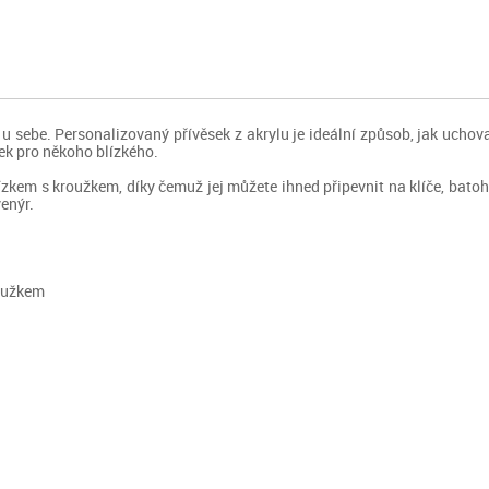
 sebe. Personalizovaný přívěsek z akrylu je ideální způsob, jak uchova
ek pro někoho blízkého.
em s kroužkem, díky čemuž jej můžete ihned připevnit na klíče, batoh n
enýr.
roužkem