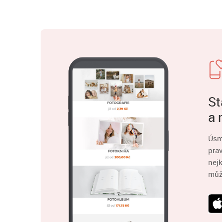
St
a 
Úsm
pra
nejk
můž