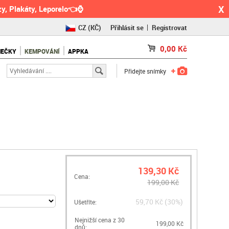
X
y, Plakáty, Leporelo👈⌚
CZ
(KČ)
Přihlásit se
Registrovat
SK
(€)
0,00
Kč
NEČKY
KEMPOVÁNÍ
APPKA
RO
(RON)
Přidejte snímky
139,30 Kč
Cena:
199,00 Kč
59,70 Kč (30%)
Ušetříte:
Nejnižší cena z 30
199,00 Kč
dnů: