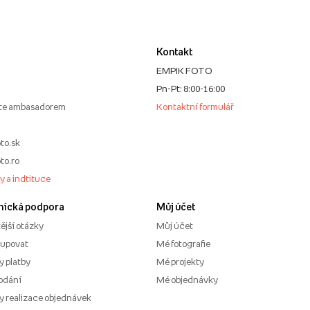
Kontakt
EMPIK FOTO
Pn-Pt: 8:00-16:00
te ambasadorem
Kontaktní formulář
to.sk
to.ro
my a indtituce
nícká podpora
Můj účet
ější otázky
Můj účet
kupovat
Mé fotografie
 platby
Mé projekty
odání
Mé objednávky
 realizace objednávek