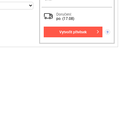
Doručení:
po. (17.08)
vytvořit přívěsek
?