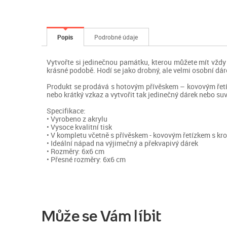
Popis
Podrobné údaje
Vytvořte si jedinečnou památku, kterou můžete mít vždy u
krásné podobě. Hodí se jako drobný, ale velmi osobní dár
Produkt se prodává s hotovým přívěskem – kovovým řetízk
nebo krátký vzkaz a vytvořit tak jedinečný dárek nebo suv
Specifikace:
• Vyrobeno z akrylu
• Vysoce kvalitní tisk
• V kompletu včetně s přívěskem - kovovým řetízkem s k
• Ideální nápad na výjimečný a překvapivý dárek
• Rozměry: 6x6 cm
• Přesné rozměry: 6x6 cm
Může se Vám líbit