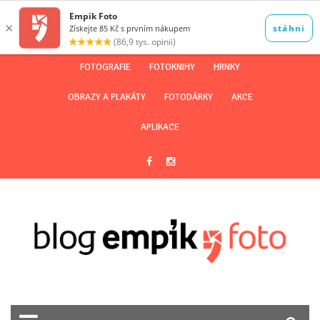
FOTOGRAFIE
FOTOKNIHY
HRNKY
OBRAZY A PLAKÁTY
FOTODÁRKY
AKCE
APLIKACE