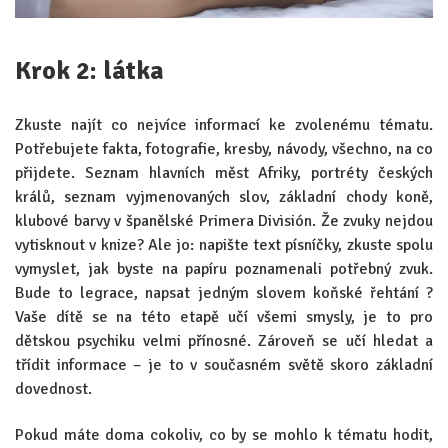
Krok 2: látka
Zkuste najít co nejvíce informací ke zvolenému tématu.
Potřebujete fakta, fotografie, kresby, návody, všechno, na co
přijdete. Seznam hlavních měst Afriky, portréty českých
králů, seznam vyjmenovaných slov, základní chody koně,
klubové barvy v španělské Primera División. Že zvuky nejdou
vytisknout v knize? Ale jo: napište text písníčky, zkuste spolu
vymyslet, jak byste na papíru poznamenali potřebný zvuk.
Bude to legrace, napsat jedným slovem koňské řehtání ?
Vaše dítě se na této etapě učí všemi smysly, je to pro
dětskou psychiku velmi přínosné. Zároveň se učí hledat a
třídit informace – je to v současném světě skoro základní
dovednost.
Pokud máte doma cokoliv, co by se mohlo k tématu hodit,