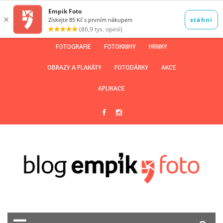
FOTOGRAFIE
FOTOKNIHY
HRNKY
OBRAZY A PLAKÁTY
FOTODÁRKY
AKCE
APLIKACE