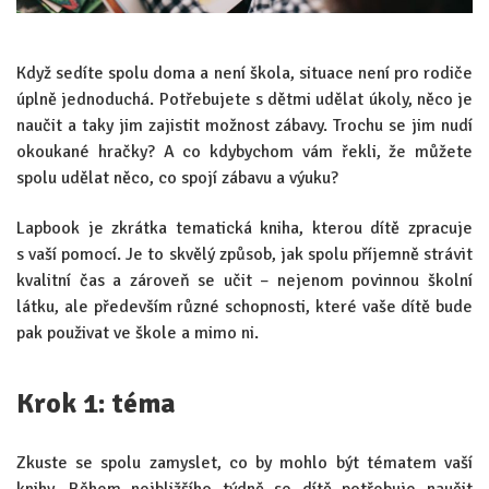
Když sedíte spolu doma a není škola, situace není pro rodiče
úplně jednoduchá. Potřebujete s dětmi udělat úkoly, něco je
naučit a taky jim zajistit možnost zábavy. Trochu se jim nudí
okoukané hračky? A co kdybychom vám řekli, že můžete
spolu udělat něco, co spojí zábavu a výuku?
Lapbook je zkrátka tematická kniha, kterou dítě zpracuje
s vaší pomocí. Je to skvělý způsob, jak spolu příjemně strávit
kvalitní čas a zároveň se učit – nejenom povinnou školní
látku, ale především různé schopnosti, které vaše dítě bude
pak použivat ve škole a mimo ni.
Krok 1: téma
Zkuste se spolu zamyslet, co by mohlo být tématem vaší
knihy. Během nejbližšího týdně se dítě potřebuje naučit