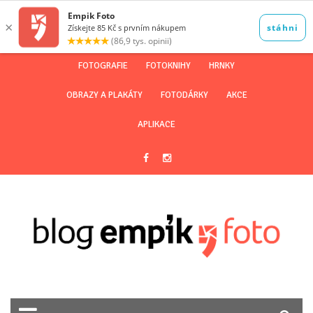
FOTOGRAFIE
FOTOKNIHY
HRNKY
OBRAZY A PLAKÁTY
FOTODÁRKY
AKCE
APLIKACE