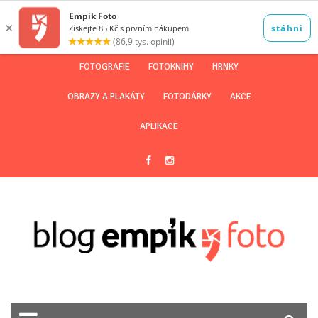
FOTOGRAFIE
FOTOKNIHY
HRNKY
OBRAZY A PLAKÁTY
FOTODÁRKY
AKCE
APLIKACE