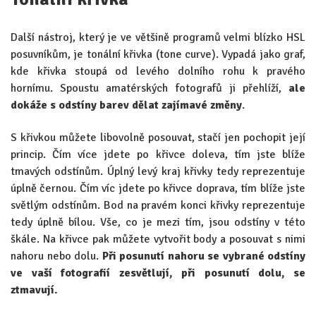
Další nástroj, který je ve většině programů velmi blízko HSL
posuvníkům, je tonální křivka (tone curve). Vypadá jako graf,
kde křivka stoupá od levého dolního rohu k pravého
hornímu. Spoustu amatérských fotografů ji přehlíží,
ale
dokáže s odstíny barev dělat zajímavé změny
.
S křivkou můžete libovolně posouvat, stačí jen pochopit její
princip. Čím více jdete po křivce doleva, tím jste blíže
tmavých odstínům. Úplný levý kraj křivky tedy reprezentuje
úplně černou. Čím víc jdete po křivce doprava, tím blíže jste
světlým odstínům. Bod na pravém konci křivky reprezentuje
tedy úplně bílou. Vše, co je mezi tím, jsou odstíny v této
škále. Na křivce pak můžete vytvořit body a posouvat s nimi
nahoru nebo dolu.
Při posunutí nahoru se vybrané odstíny
ve vaší fotografií zesvětlují, při posunutí dolu, se
ztmavují.