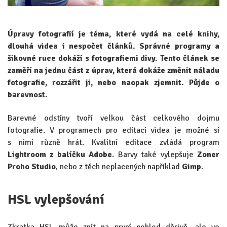
Úpravy fotografií je téma, které vydá na celé knihy,
dlouhá videa i nespočet článků. Správné programy a
šikovné ruce dokáží s fotografiemi divy. Tento článek se
zaměří na jednu část z úprav, která dokáže změnit náladu
fotografie, rozzářit ji, nebo naopak zjemnit. Půjde o
barevnost.
Barevné odstíny tvoří velkou část celkového dojmu
fotografie. V programech pro editaci videa je možné si
s nimi různě hrát. Kvalitní editace zvládá program
Lightroom z balíčku Adobe
. Barvy také vylepšuje
Zoner
Proho Studio
, nebo z těch neplacených například
Gimp
.
HSL vylepšování
Zkratka HSL může znít na první pohled děsivě, ale ve