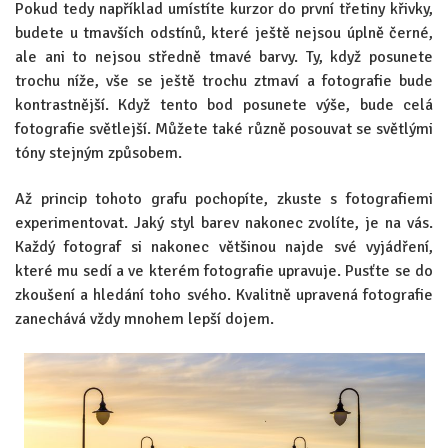
Pokud tedy například umístíte kurzor do první třetiny křivky,
budete u tmavších odstínů, které ještě nejsou úplně černé,
ale ani to nejsou středně tmavé barvy. Ty, když posunete
trochu níže, vše se ještě trochu ztmaví a fotografie bude
kontrastnější. Když tento bod posunete výše, bude celá
fotografie světlejší. Můžete také různě posouvat se světlými
tóny stejným způsobem.
Až princip tohoto grafu pochopíte, zkuste s fotografiemi
experimentovat. Jaký styl barev nakonec zvolíte, je na vás.
Každý fotograf si nakonec většinou najde své vyjádření,
které mu sedí a ve kterém fotografie upravuje. Pusťte se do
zkoušení a hledání toho svého. Kvalitně upravená fotografie
zanechává vždy mnohem lepší dojem.