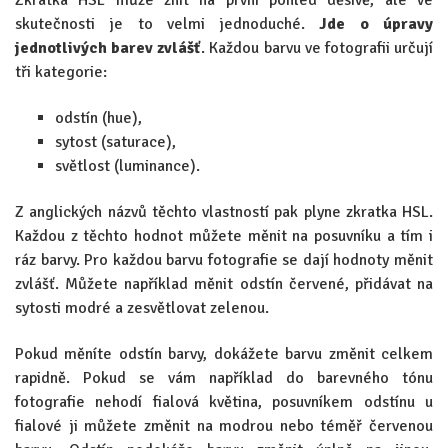
skutečnosti je to velmi jednoduché.
Jde o úpravy
jednotlivých barev zvlášť
. Každou barvu ve fotografii určují
tři kategorie:
odstín (hue),
sytost (saturace),
světlost (luminance).
Z anglických názvů těchto vlastností pak plyne zkratka HSL.
Každou z těchto hodnot můžete měnit na posuvníku a tím i
ráz barvy. Pro každou barvu fotografie se dají hodnoty měnit
zvlášť. Můžete například měnit odstín červené, přidávat na
sytosti modré a zesvětlovat zelenou.
Pokud měníte odstín barvy, dokážete barvu změnit celkem
rapidně. Pokud se vám například do barevného tónu
fotografie nehodí fialová květina, posuvníkem odstínu u
fialové ji můžete změnit na modrou nebo téměř červenou