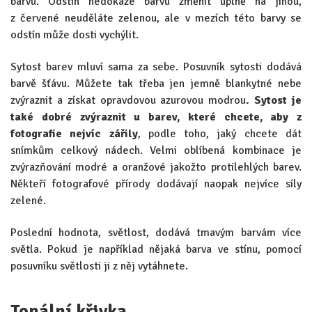
barvu. Odstín nedokáže barvu změnit úplně na jinou,
z červené neuděláte zelenou, ale v mezích této barvy se
odstín může dosti vychýlit.
Sytost barev mluví sama za sebe. Posuvník sytosti dodává
barvě šťávu. Můžete tak třeba jen jemně blankytné nebe
zvýraznit a získat opravdovou azurovou modrou
. Sytost je
také dobré zvýraznit u barev, které chcete, aby z
fotografie nejvíc zářily
, podle toho, jaký chcete dát
snímkům celkový nádech. Velmi oblíbená kombinace je
zvýrazňování modré a oranžové jakožto protilehlých barev.
Někteří fotografové přírody dodávají naopak nejvíce síly
zelené.
Poslední hodnota, světlost, dodává tmavým barvám více
světla. Pokud je například nějaká barva ve stínu, pomocí
posuvníku světlosti ji z něj vytáhnete.
Tonální křivka