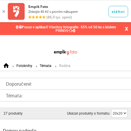
0,00
Kč
⌚🤩Pouze v aplikaci! Všechny fotografie -55% od 50 ks s kódem
X
PRIN55👈⌚
Fotoknihy
Témata
Rodina
Doporučené:
Témata:
27
produkty
Ukázat produkty o formátu:
Domov nadevše