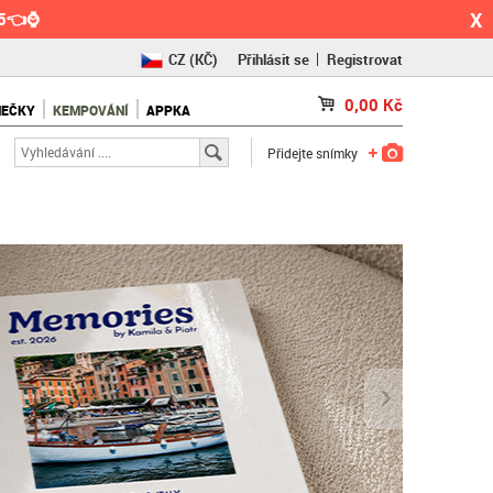
X
55👈⌚
CZ
(KČ)
Přihlásit se
Registrovat
SK
(€)
0,00
Kč
NEČKY
KEMPOVÁNÍ
APPKA
RO
(RON)
Přidejte snímky