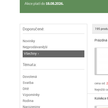
Doporučené:
195
produ
Prázdná
Novinky
Nejprodávanější
Všechny
Témata:
Dovolená
Svatba
cena od:
2
Dítě
Nejnižší c
Vzpomínky
Kolekce 
Rodina
Narozeniny