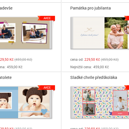
adevše
Památka pro jubilanta
29,50 Kč
459,00 Kč
cena od:
229,50 Kč
459,00 Kč
ena:
459,00 Kč
Nejnižší cena:
459,00 Kč
tolete
Sladké chvíle předškoláka
29,50 Kč
459,00 Kč
cena od:
229,50 Kč
459,00 Kč