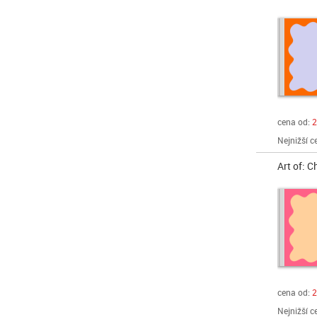
cena od:
2
Nejnižší c
Art of: 
cena od:
2
Nejnižší c