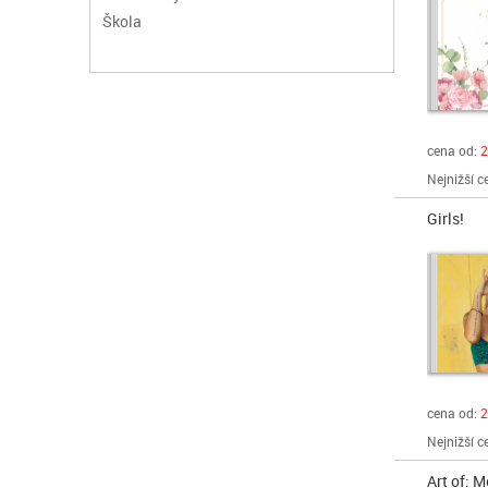
Škola
cena od:
2
Nejnižší c
Girls!
cena od:
2
Nejnižší c
Art of: M