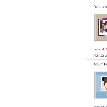
Domov n
cena od:
2
Nejnižší c
Album ba
cena od:
2