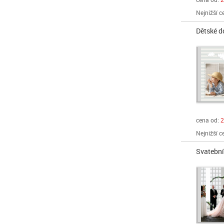
Nejnižší c
Dětské d
cena od:
2
Nejnižší c
Svatebn