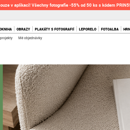
ouze v aplikaci! Všechny fotografie -55% od 50 ks s kódem PRIN
OKNIHA
OBRAZY
PLAKÁTY S FOTOGRAFIÍ
LEPORELO
FOTOALBA
HR
projekty
Mé objednávky