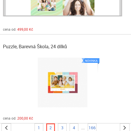
cena od:
499,00 Kč
Puzzle, Barevná Škola, 24 dílků
cena od:
200,00 Kč
1
2
3
4
...
166