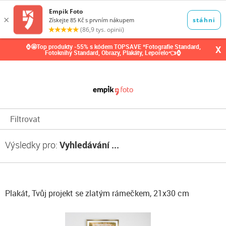
0,00
Kč
⌚🤩Top produkty -55% s kódem TOPSAVE *Fotografie Standard,
X
Fotoknihy Standard, Obrazy, Plakáty, Leporelo👈⌚
Filtrovat
Výsledky pro:
Vyhledávání ...
Plakát, Tvůj projekt se zlatým rámečkem, 21x30 cm