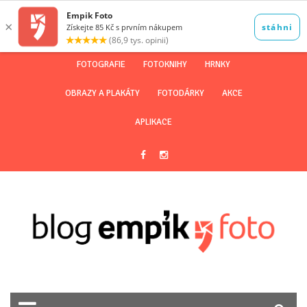
FOTOGRAFIE
FOTOKNIHY
HRNKY
OBRAZY A PLAKÁTY
FOTODÁRKY
AKCE
APLIKACE