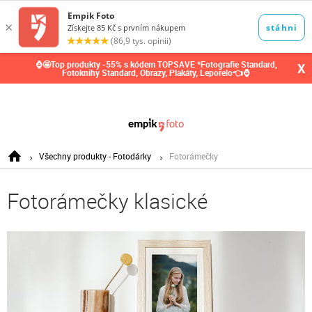
0,00
Kč
⌚🤩Top produkty -55% s kódem TOPSAVE *Fotografie Standard,
X
Fotoknihy Standard, Obrazy, Plakáty, Leporelo👈⌚
Všechny produkty - Fotodárky
Fotorámečky
Fotorámečky klasické