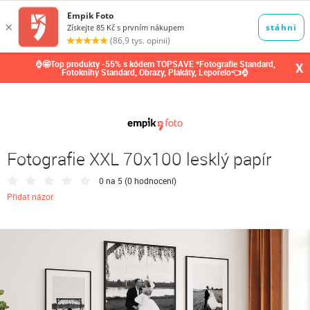
0,00
Kč
⌚🤩Top produkty -55% s kódem TOPSAVE *Fotografie Standard,
X
Fotoknihy Standard, Obrazy, Plakáty, Leporelo👈⌚
Fotografie XXL 70x100 lesklý papír
0 na 5 (
0 hodnocení
)
Přidat názor