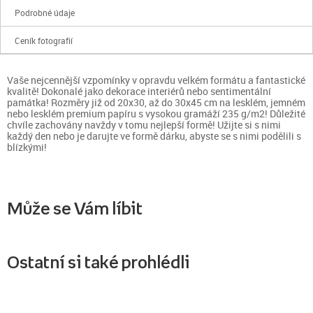
Podrobné údaje
Ceník fotografií
Vaše nejcennější vzpomínky v opravdu velkém formátu a fantastické
kvalitě! Dokonalé jako dekorace interiérů nebo sentimentální
památka! Rozměry již od 20x30, až do 30x45 cm na lesklém, jemném
nebo lesklém premium papíru s vysokou gramáží 235 g/m2! Důležité
chvíle zachovány navždy v tomu nejlepší formě! Užijte si s nimi
každý den nebo je darujte ve formě dárku, abyste se s nimi podělili s
blízkými!
Může se Vám líbit
Ostatní si také prohlédli