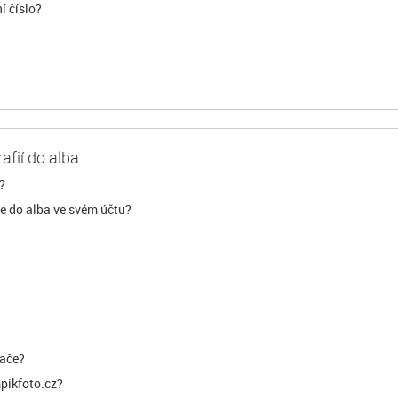
í číslo?
afií do alba.
?
ie do alba ve svém účtu?
tače?
mpikfoto.cz?