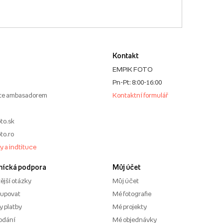
Kontakt
EMPIK FOTO
Pn-Pt: 8:00-16:00
te ambasadorem
Kontaktní formulář
to.sk
to.ro
my a indtituce
nícká podpora
Můj účet
ější otázky
Můj účet
kupovat
Mé fotografie
 platby
Mé projekty
odání
Mé objednávky