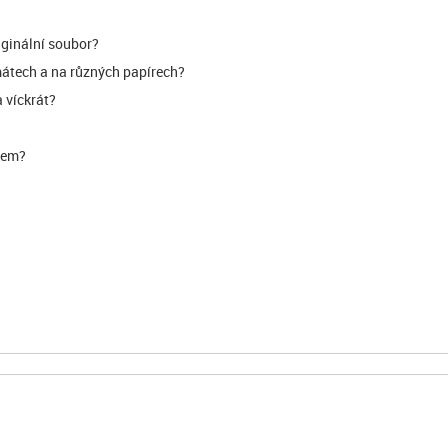
iginální soubor?
mátech a na různých papírech?
 víckrát?
všem?