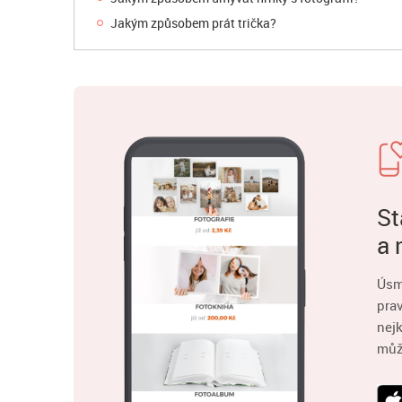
Jakým způsobem prát trička?
St
a 
Úsm
pra
nejk
můž