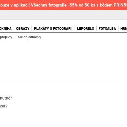
ouze v aplikaci! Všechny fotografie -55% od 50 ks s kódem PRIN
OKNIHA
OBRAZY
PLAKÁTY S FOTOGRAFIÍ
LEPORELO
FOTOALBA
HR
projekty
Mé objednávky
 nutné?
ásit?