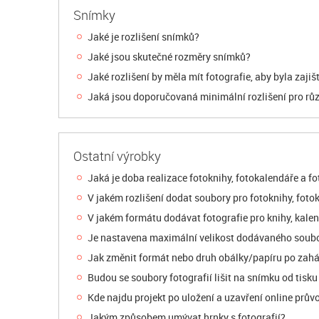
Snímky
Jaké je rozlišení snímků?
Jaké jsou skutečné rozměry snímků?
Jaké rozlišení by měla mít fotografie, aby byla zajiš
Jaká jsou doporučovaná minimální rozlišení pro růz
Ostatní výrobky
Jaká je doba realizace fotoknihy, fotokalendáře a f
V jakém rozlišení dodat soubory pro fotoknihy, foto
V jakém formátu dodávat fotografie pro knihy, kale
Je nastavena maximální velikost dodávaného soub
Jak změnit formát nebo druh obálky/papíru po zahá
Budou se soubory fotografií lišit na snímku od tisk
Kde najdu projekt po uložení a uzavření online prův
Jakým způsobem umývat hrnky s fotografií?