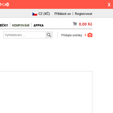
X
55👈⌚
CZ
(KČ)
Přihlásit se
Registrovat
SK
(€)
0,00
Kč
NEČKY
KEMPOVÁNÍ
APPKA
RO
(RON)
Přidejte snímky