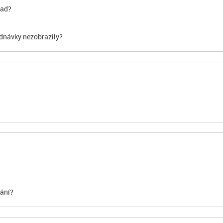
lad?
ednávky nezobrazily?
vání?