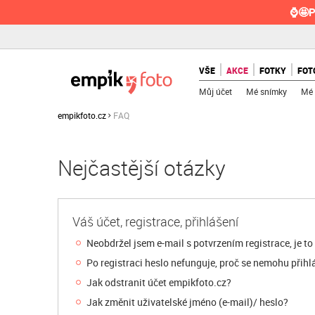
⌚🤩P
VŠE
AKCE
FOTKY
FOT
Můj účet
Mé snímky
Mé 
empikfoto.cz
FAQ
Nejčastější otázky
Váš účet, registrace, přihlášení
Neobdržel jsem e-mail s potvrzením registrace, je to
Po registraci heslo nefunguje, proč se nemohu přihl
Jak odstranit účet empikfoto.cz?
Jak změnit uživatelské jméno (e-mail)/ heslo?