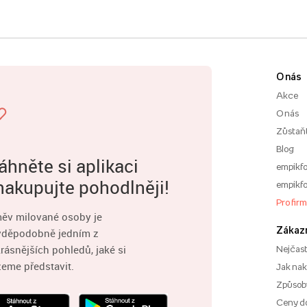
O nás
Akce
O nás
Zůstaň
Blog
áhněte si aplikaci
empikfo
nakupujte pohodlněji!
empikfo
Pro fir
ěv milované osoby je
Zákaz
vděpodobně jedním z
rásnějších pohledů, jaké si
Nejčast
eme představit.
Jak na
Způsoby
Ceny d