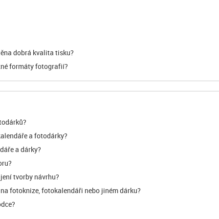
těna dobrá kvalita tisku?
né formáty fotografií?
otodárků?
kalendáře a fotodárky?
ndáře a dárky?
oru?
jení tvorby návrhu?
u na fotoknize, fotokalendáři nebo jiném dárku?
odce?