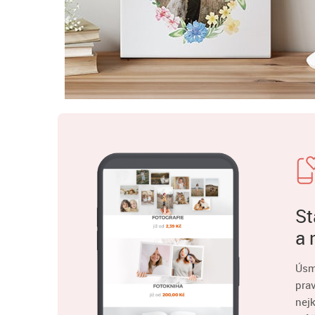
St
a 
Úsm
pra
nejk