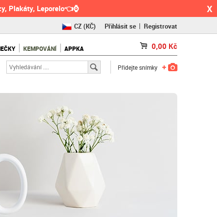
X
y, Plakáty, Leporelo👈⌚
CZ
(KČ)
Přihlásit se
Registrovat
SK
(€)
0,00
Kč
NEČKY
KEMPOVÁNÍ
APPKA
RO
(RON)
Přidejte snímky