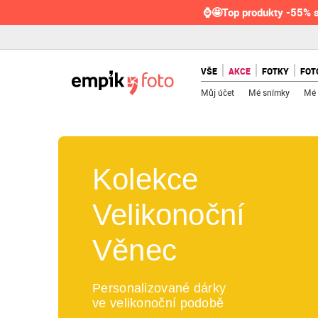
⌚🤩Top produkty -55% s
VŠE
AKCE
FOTKY
FOT
Můj účet
Mé snímky
Mé 
Kolekce
Velikonoční
Věnec
Personalizované dárky
ve velikonoční podobě