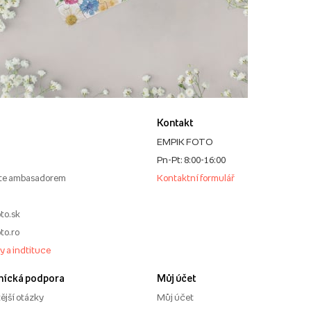
Kontakt
EMPIK FOTO
Pn-Pt: 8:00-16:00
te ambasadorem
Kontaktní formulář
to.sk
to.ro
my a indtituce
nícká podpora
Můj účet
ější otázky
Můj účet