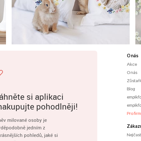
O nás
Akce
O nás
Zůstaň
Blog
áhněte si aplikaci
empikfo
nakupujte pohodlněji!
empikfo
Pro fir
ěv milované osoby je
Zákaz
vděpodobně jedním z
rásnějších pohledů, jaké si
Nejčast