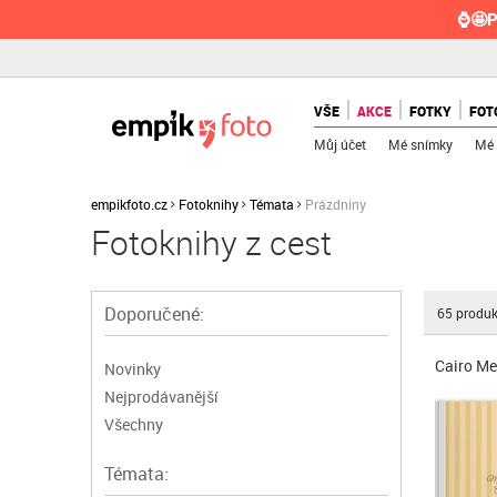
⌚🤩P
VŠE
AKCE
FOTKY
FOT
Můj účet
Mé snímky
Mé 
empikfoto.cz
Fotoknihy
Témata
Prázdniny
Fotoknihy z cest
Doporučené:
65
produk
Cairo M
Novinky
Nejprodávanější
Všechny
Témata: