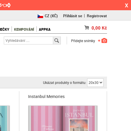
X
55👈⌚
CZ
(KČ)
Přihlásit se
Registrovat
SK
(€)
0,00
Kč
NEČKY
KEMPOVÁNÍ
APPKA
RO
(RON)
Přidejte snímky
Ukázat produkty o formátu:
Instanbul Memories