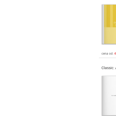
cena od:
4
Classic: