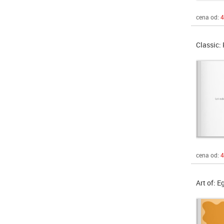
cena od:
4
Classic: 
cena od:
4
Art of: E