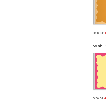
cena od:
4
Art of: F
cena od:
4