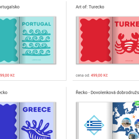
Portugalsko
Art of: Turecko
99,00 Kč
cena od:
499,00 Kč
ecko
Řecko - Dovolenková dobrodružs