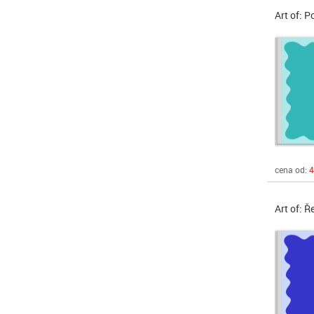
Art of: 
cena od:
4
Art of: Ř