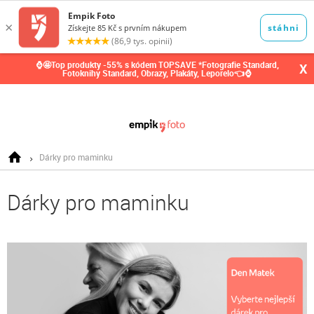
0,00
Kč
⌚🤩Top produkty -55% s kódem TOPSAVE *Fotografie Standard,
X
Fotoknihy Standard, Obrazy, Plakáty, Leporelo👈⌚
Dárky pro maminku
Dárky pro maminku