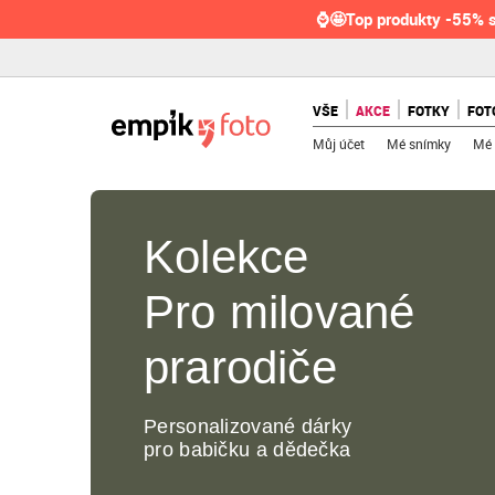
⌚🤩Top produkty -55% s
VŠE
AKCE
FOTKY
FOT
Můj účet
Mé snímky
Mé 
Kolekce
Pro milované
prarodiče
Personalizované dárky
pro babičku a dědečka