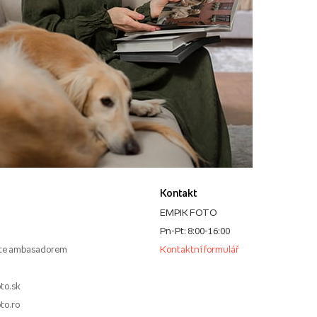
Kontakt
EMPIK FOTO
Pn-Pt: 8:00-16:00
te ambasadorem
Kontaktní formulář
to.sk
to.ro