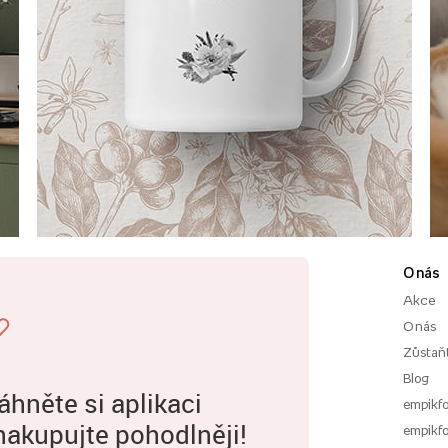
O nás
Akce
O nás
Zůstaň
Blog
áhněte si aplikaci
empikfo
nakupujte pohodlněji!
empikfo