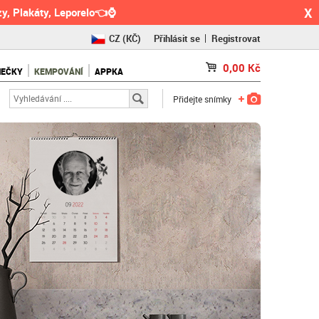
X
y, Plakáty, Leporelo👈⌚
CZ
(KČ)
Přihlásit se
Registrovat
SK
(€)
0,00
Kč
NEČKY
KEMPOVÁNÍ
APPKA
RO
(RON)
Přidejte snímky