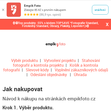
0,00
Kč
⌚🤩Top produkty -55% s kódem TOPSAVE *Fotografie Standard,
X
Fotoknihy Standard, Obrazy, Plakáty, Leporelo👈⌚
Výběr produktu
|
Vytvoření projektu
|
Stahování
fotografií a kontrola projektu
|
Košík a kontrola
fotografií
|
Slevové kódy
|
Vyplnění zákazníkových údajů
|
Odeslání objednávky
|
Úhrada
Jak nakupovat
Návod k nákupu na stránkách empikfoto.cz
Krok 1. Výběr produktu.