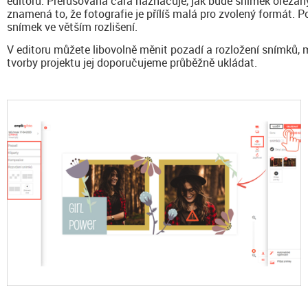
editoru. Prerušovaná čára naznačuje, jak bude snímek ořezaný.
znamená to, že fotografie je přílíš malá pro zvolený formát. P
snímek ve větším rozlišení.
V editoru můžete libovolně měnit pozadí a rozložení snímků, 
tvorby projektu jej doporučujeme průběžně ukládat.