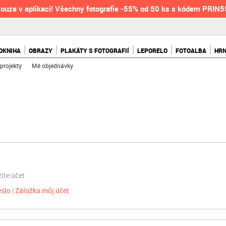
ouze v aplikaci! Všechny fotografie -55% od 50 ks s kódem PRIN
OKNIHA
OBRAZY
PLAKÁTY S FOTOGRAFIÍ
LEPORELO
FOTOALBA
HR
projekty
Mé objednávky
žíte účet
eslo
Záložka můj účet