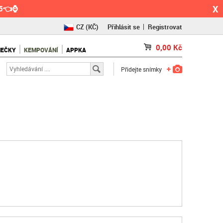
X
55👈⌚
CZ
(KČ)
Přihlásit se
Registrovat
SK
(€)
0,00
Kč
NEČKY
KEMPOVÁNÍ
APPKA
RO
(RON)
Přidejte snímky