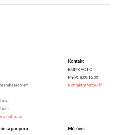
Kontakt
EMPIK FOTO
Pn-Pt: 8:00-16:00
te ambasadorem
Kontaktní formulář
to.sk
to.ro
my a indtituce
nícká podpora
Můj účet