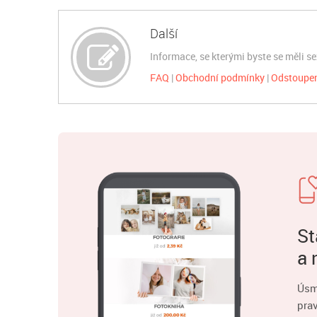
Další
Informace, se kterými byste se měli s
FAQ
Obchodní podmínky
Odstoupen
St
a 
Úsm
pra