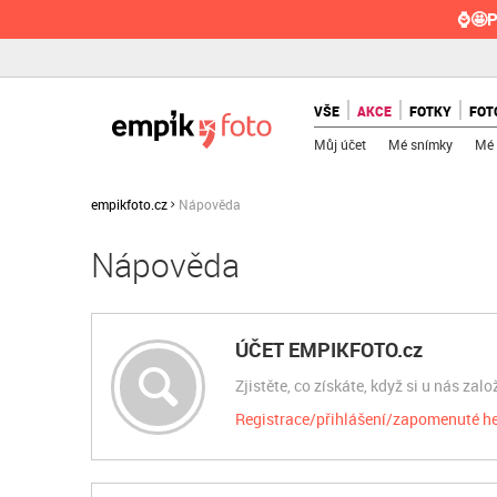
⌚🤩P
VŠE
AKCE
FOTKY
FOT
Můj účet
Mé snímky
Mé 
empikfoto.cz
Nápověda
Nápověda
ÚČET EMPIKFOTO.cz
Zjistěte, co získáte, když si u nás zalo
Registrace/přihlášení/zapomenuté h