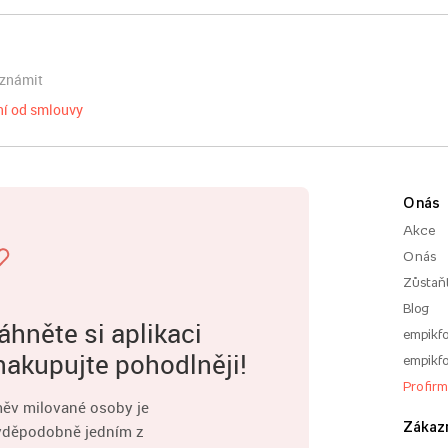
eznámit
í od smlouvy
O nás
Akce
O nás
Zůstaň
Blog
áhněte si aplikaci
empikfo
nakupujte pohodlněji!
empikfo
Pro fir
ěv milované osoby je
Zákaz
vděpodobně jedním z