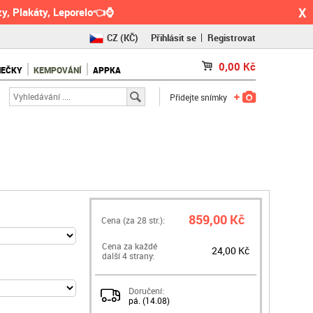
X
y, Plakáty, Leporelo👈⌚
CZ
(KČ)
Přihlásit se
Registrovat
SK
(€)
0,00
Kč
NEČKY
KEMPOVÁNÍ
APPKA
RO
(RON)
Přidejte snímky
859,00 Kč
Cena (za
28
str.):
Cena za každé
24,00 Kč
další 4 strany:
Doručení:
pá. (14.08)