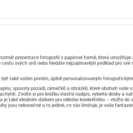
 rozměr prezentace fotografií v papírové formě, která umožňuje 
te cestu svých snů nebo hledáte nejzajímavější podklad pro své
 být také vaším prvním, úplně personalizovaným fotografickým
papíru, spousty pozadí, rámečků a obrázků, které obohatí vaše 
achytili. Zvolte si pro knížku vlastní nadpis, vyberte desky a na
ha je také ideálním dárkem pro někoho konkrétního – vložte do 
y jsou nekonečné a to jediné, co vás limituje, je vaše fantazie