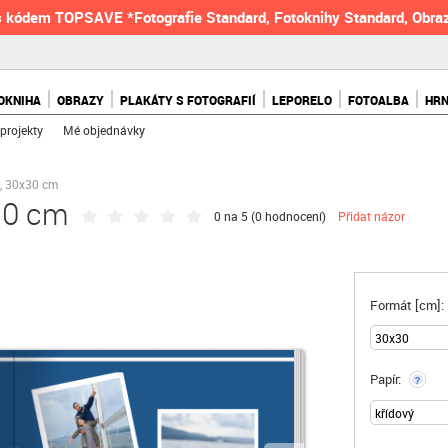
 kódem TOPSAVE *Fotografie Standard, Fotoknihy Standard, Obraz
OKNIHA
OBRAZY
PLAKÁTY S FOTOGRAFIÍ
LEPORELO
FOTOALBA
HR
projekty
Mé objednávky
a, 30x30 cm
x30 cm
0 na 5 (
0 hodnocení
)
Přidat názor
Formát [cm]:
Papír:
?