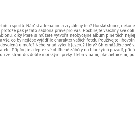
ních sportů. Nárůst adrenalinu a zrychlený tep? Horské slunce, nekone
é, protože pak je tato šablona právě pro vás! Posbírejte všechny své ob
ablonu, díky které si můžete vytvořit neobyčejné album plné těch nejle
vše, co by nejlépe vyjádřilo charakter vašich fotek. Používejte libovolná
pší dovolená u moře? Nebo snad výlet k jezeru? Hory? Shromážděte své vz
tele. Připínejte a lepte své oblíbené záběry na blankytná pozadí, přid
u ze stran dozdobte mořskými prvky, třeba vlnami, plachetnicemi, p