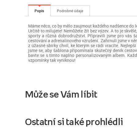
Popis
Podrobné údaje
Máme něco, co by mělo zaujmout každého nadšence do let
Určitě to milujete! Nemůžete žít bez výzev. A to je skvěl
sporty a různá dobrodružství. Připravili jsme pro vás š
cestování a adrenalinového vzrušení. Zahrnuli jsme v něm 
z úžasné sbírky chvil, ke kterým se rádi vracíte. Nejle
jsme se, aby šablona připomínala skutečný deník cestova
bavte se s tímto naplno personalizovaným albem. Každo
vzpomínky tak vyniknou!
Může se Vám líbit
Ostatní si také prohlédli