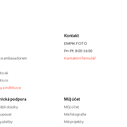
Kontakt
EMPIK FOTO
Pn-Pt: 8:00-16:00
te ambasadorem
Kontaktní formulář
to.sk
to.ro
my a indtituce
nícká podpora
Můj účet
ější otázky
Můj účet
kupovat
Mé fotografie
 platby
Mé projekty