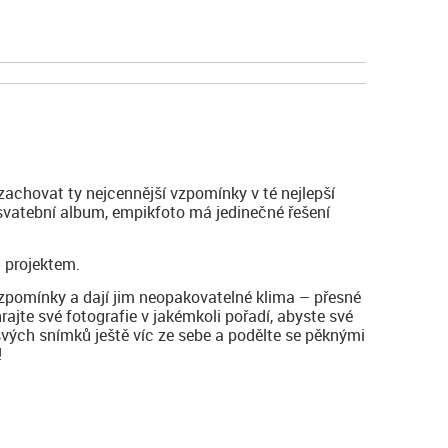
zachovat ty nejcennější vzpomínky v té nejlepší
 svatební album, empikfoto má jedinečné řešení
 projektem.
vzpomínky a dají jim neopakovatelné klima – přesné
hrajte své fotografie v jakémkoli pořadí, abyste své
svých snímků ještě víc ze sebe a podělte se pěknými
!