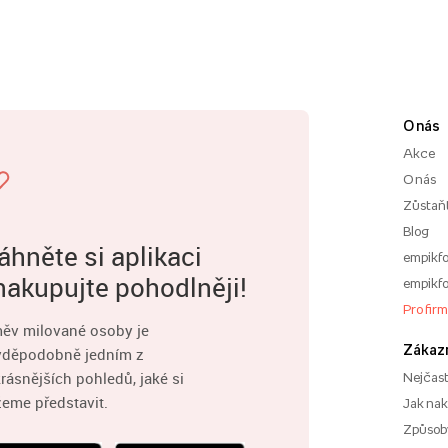
O nás
Akce
O nás
Zůstaň
Blog
áhněte si aplikaci
empikfo
nakupujte pohodlněji!
empikfo
Pro fir
ěv milované osoby je
Zákaz
vděpodobně jedním z
rásnějších pohledů, jaké si
Nejčast
eme představit.
Jak na
Způsoby