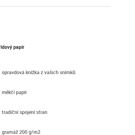
řídový papír
opravdová knížka z vašich snímků
měkčí papír
tradiční spojení stran
gramáž 200 g/m2