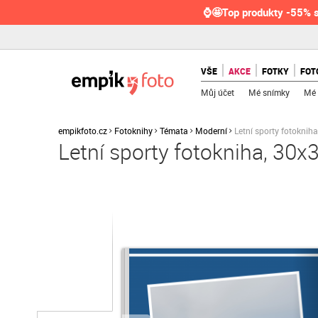
⌚🤩Top produkty -55% s
VŠE
AKCE
FOTKY
FOT
Můj účet
Mé snímky
Mé 
empikfoto.cz
Fotoknihy
Témata
Moderní
Letní sporty fotoknih
Letní sporty fotokniha, 30