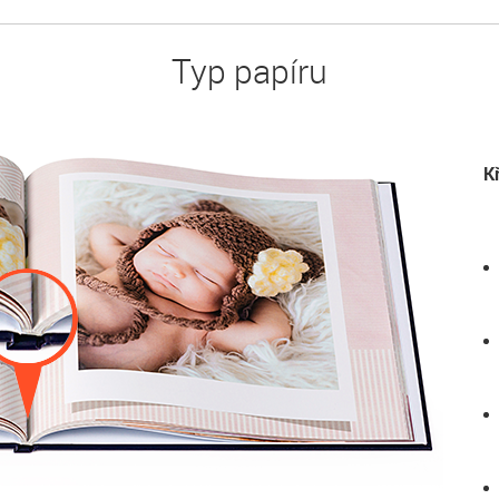
Typ papíru
K