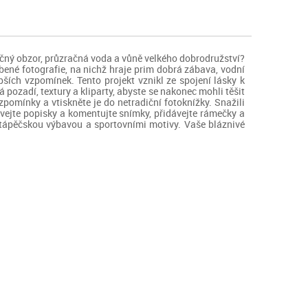
čný obzor, průzračná voda a vůně velkého dobrodružství?
líbené fotografie, na nichž hraje prim dobrá zábava, vodní
pších vzpomínek. Tento projekt vznikl ze spojení lásky k
 pozadí, textury a kliparty, abyste se nakonec mohli těšit
pomínky a vtiskněte je do netradiční fotoknížky. Snažili
ávejte popisky a komentujte snímky, přidávejte rámečky a
otápěčskou výbavou a sportovními motivy. Vaše bláznivé