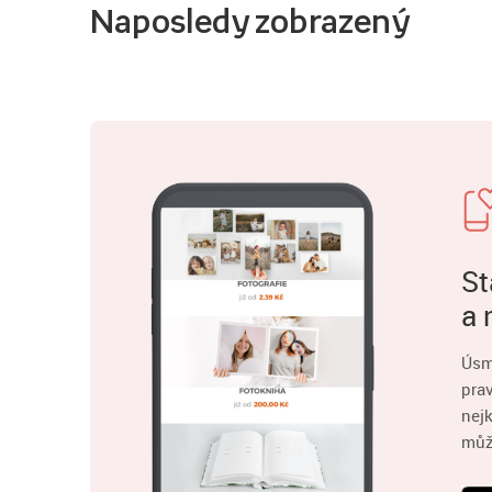
Naposledy zobrazený
St
a 
Úsm
pra
nejk
můž