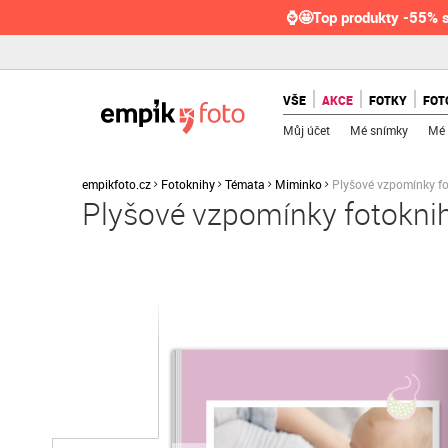
⌚🤩Top produkty -55% s
VŠE
AKCE
FOTKY
FOT
Můj účet
Mé snímky
Mé 
empikfoto.cz
Fotoknihy
Témata
Miminko
Plyšové vzpomínky f
Plyšové vzpomínky fotokni