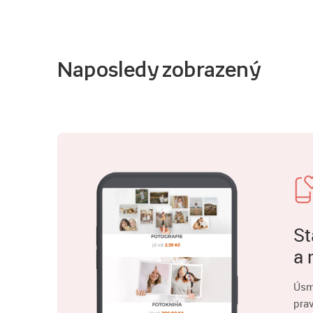
Naposledy zobrazený
St
a 
Úsm
pra