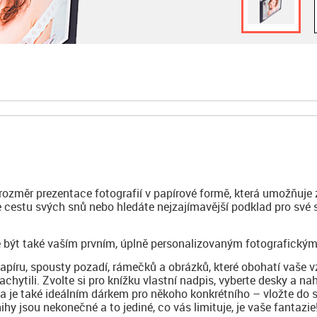
 rozměr prezentace fotografií v papírové formě, která umožňuje 
te cestu svých snů nebo hledáte nejzajímavější podklad pro své
 být také vaším prvním, úplně personalizovaným fotografickým
papíru, spousty pozadí, rámečků a obrázků, které obohatí vaše 
achytili. Zvolte si pro knížku vlastní nadpis, vyberte desky a na
ha je také ideálním dárkem pro někoho konkrétního – vložte do 
y jsou nekonečné a to jediné, co vás limituje, je vaše fantazie