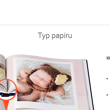
Typ papíru
K