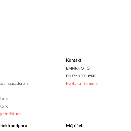
Kontakt
EMPIK FOTO
Pn-Pt: 8:00-16:00
te ambasadorem
Kontaktní formulář
to.sk
to.ro
my a indtituce
nícká podpora
Můj účet