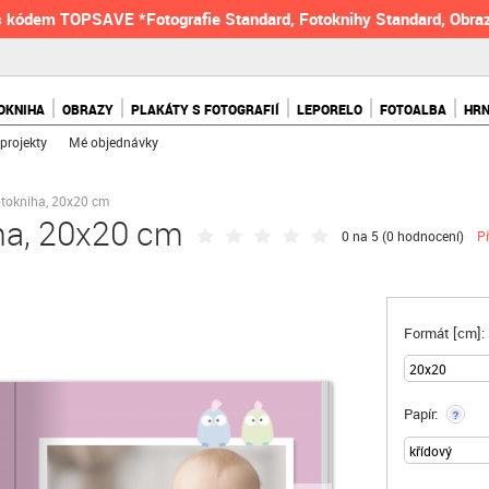
 kódem TOPSAVE *Fotografie Standard, Fotoknihy Standard, Obraz
OKNIHA
OBRAZY
PLAKÁTY S FOTOGRAFIÍ
LEPORELO
FOTOALBA
HR
projekty
Mé objednávky
otokniha, 20x20 cm
ha, 20x20 cm
0 na 5 (
0 hodnocení
)
P
Formát [cm]:
Papír:
?