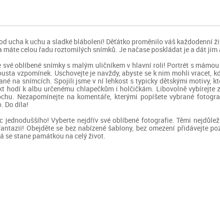
d ucha k uchu a sladké blábolení! Děťátko proměnilo váš každodenní živ
ma máte celou řadu roztomilých snímků. Je načase poskládat je a dát jim
te své oblíbené snímky s malým uličníkem v hlavní roli! Portrét s mámou
ousta vzpomínek. Uschovejte je navždy, abyste se k nim mohli vracet, k
né na snímcích. Spojili jsme v ní lehkost s typicky dětskými motivy, kt
 hodí k albu určenému chlapečkům i holčičkám. Libovolně vybírejte z c
plochu. Nezapomínejte na komentáře, kterými popíšete vybrané fotogr
. Do díla!
c jednoduššího! Vyberte nejdřív své oblíbené fotografie. Těmi nejdůleži
ntazii! Obejděte se bez nabízené šablony, bez omezení přidávejte poza
rá se stane památkou na celý život.