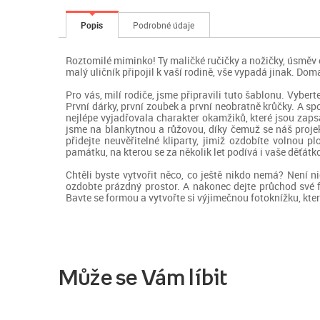
Popis
Podrobné údaje
Roztomilé miminko! Ty maličké ručičky a nožičky, úsměv o
malý uličník připojil k vaší rodině, vše vypadá jinak. Do
Pro vás, milí rodiče, jsme připravili tuto šablonu. Vyber
První dárky, první zoubek a první neobratně krůčky. A sp
nejlépe vyjadřovala charakter okamžiků, které jsou zapsa
jsme na blankytnou a růžovou, díky čemuž se náš projekt
přidejte neuvěřitelné kliparty, jimiž ozdobíte volnou 
památku, na kterou se za několik let podívá i vaše děťátko
Chtěli byste vytvořit něco, co ještě nikdo nemá? Není ni
ozdobte prázdný prostor. A nakonec dejte průchod své fa
Bavte se formou a vytvořte si výjimečnou fotoknížku, kte
Může se Vám líbit