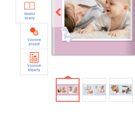
Ideální
strany
Vzorové
pozadí
Vzorové
kliparty