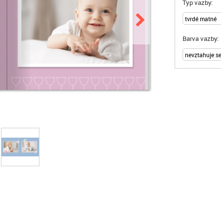
Typ vazby:
Barva vazby: