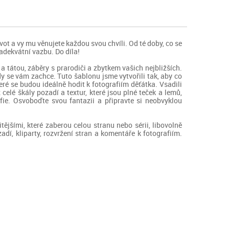
ot a vy mu věnujete každou svou chvíli. Od té doby, co se
 adekvátní vazbu. Do díla!
 a tátou, záběry s prarodiči a zbytkem vašich nejbližších.
dy se vám zachce. Tuto šablonu jsme vytvořili tak, aby co
eré se budou ideálně hodit k fotografiím děťátka. Vsadili
elé škály pozadí a textur, které jsou plné teček a lemů,
afie. Osvoboďte svou fantazii a připravte si neobvyklou
tějšími, které zaberou celou stranu nebo sérii, libovolně
dí, kliparty, rozvržení stran a komentáře k fotografiím.