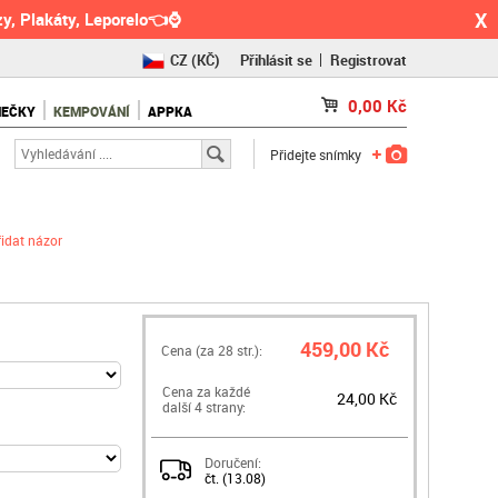
X
y, Plakáty, Leporelo👈⌚
CZ
(KČ)
Přihlásit se
Registrovat
SK
(€)
0,00
Kč
NEČKY
KEMPOVÁNÍ
APPKA
RO
(RON)
Přidejte snímky
řidat názor
459,00 Kč
Cena (za
28
str.):
Cena za každé
24,00 Kč
další 4 strany:
Doručení:
čt. (13.08)