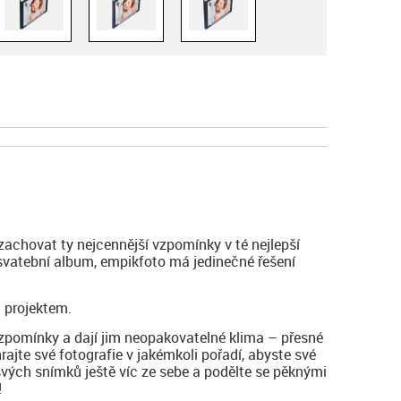
zachovat ty nejcennější vzpomínky v té nejlepší
 svatební album, empikfoto má jedinečné řešení
 projektem.
vzpomínky a dají jim neopakovatelné klima – přesné
hrajte své fotografie v jakémkoli pořadí, abyste své
svých snímků ještě víc ze sebe a podělte se pěknými
!