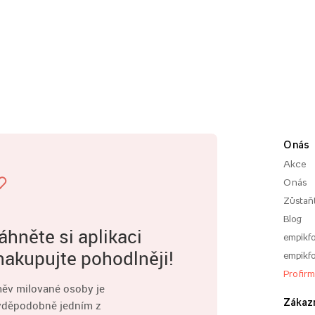
O nás
Akce
O nás
Zůstaň
Blog
áhněte si aplikaci
empikfo
nakupujte pohodlněji!
empikfo
Pro fir
ěv milované osoby je
Zákaz
vděpodobně jedním z