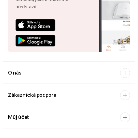
představit.
O nás
Zákaznícká podpora
Můj účet