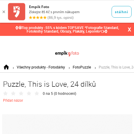
0,00
Kč
⌚🤩Top produkty -55% s kódem TOPSAVE *Fotografie Standard,
X
Fotoknihy Standard, Obrazy, Plakáty, Leporelo👈⌚
Všechny produkty - Fotodárky
FotoPuzzle
Puzzle, This is Love, 2
Puzzle, This is Love, 24 dílků
0 na 5 (
0 hodnocení
)
Přidat názor