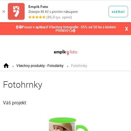
0,00
Kč
⌚🤩Pouze v aplikaci! Všechny fotografie -55% od 50 ks s kódem
X
PRIN55👈⌚
Všechny produkty - Fotodárky
Fotohrnky
Fotohrnky
Váš projekt