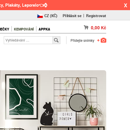
X
y, Plakáty, Leporelo👈⌚
CZ
(KČ)
Přihlásit se
Registrovat
SK
(€)
0,00
Kč
NEČKY
KEMPOVÁNÍ
APPKA
RO
(RON)
Přidejte snímky