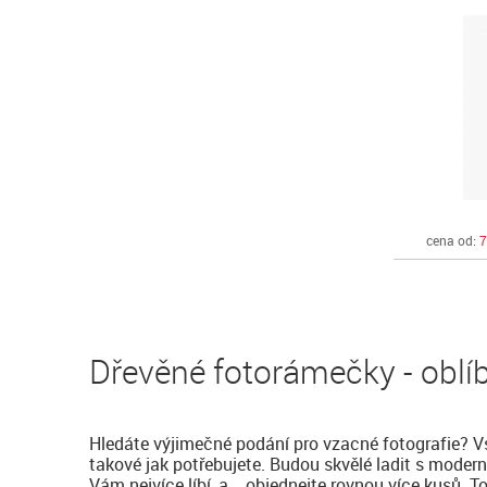
cena od:
7
Dřevěné fotorámečky - oblí
Hledáte výjimečné podání pro vzacné fotografie? V
takové jak potřebujete. Budou skvělé ladit s moder
Vám nejvíce líbí, a... objednejte rovnou více kusů. To