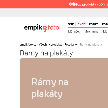
⌚🤩Top produkty -55% s
VŠE
AKCE
FOTKY
FOT
Můj účet
Mé snímky
Mé 
empikfoto.cz
Všechny produkty - Fotodárky
Rámy na plakáty
Rámy na plakáty
Rámy na
plakáty