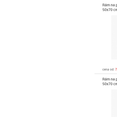
Rám na p
50x70 c
cena od:
7
Rám na p
50x70 c