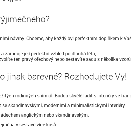
 výjimečného?
tními návrhy. Chceme, aby každý byl perfektním doplňkem k Vaš
 a zaručuje její perfektní vzhled po dlouhá léta,
zvolíte ten pravý ořechový nebo sestavíte sadu z několika vzorů
bo jinak barevné? Rozhodujete Vy!
žitých rodinných snímků. Budou skvělé ladit s interiéry ve fra
it se skandinavskými, moderními a minimalistickými interiéry.
 s nádechem anglickým nebo skandinavským.
zejména v sestavě více kusů.