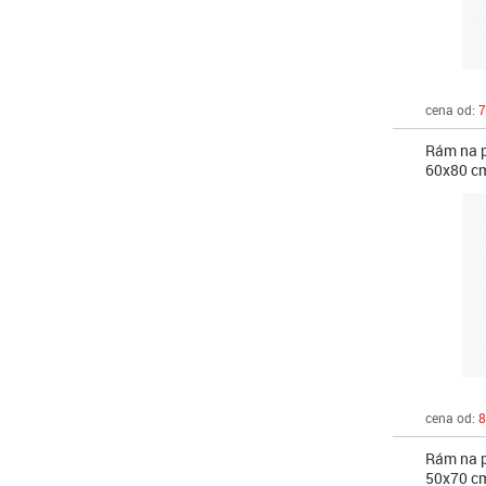
cena od:
7
Rám na p
60x80 c
cena od:
8
Rám na p
50x70 c