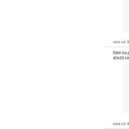
cena od:
3
Rám na p
40x50 c
cena od:
4