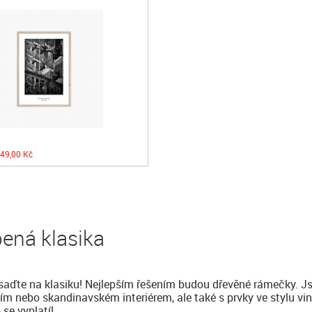
49,00 Kč
bená klasika
saďte na klasiku! Nejlepším řešením budou dřevěné rámečky. Js
ním nebo skandinavském interiérem, ale také s prvky ve stylu vi
 se vyplatí!