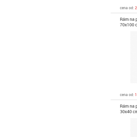
cena od:
2
Rám na p
70x100 
cena od:
1
Rám na p
30x40 c