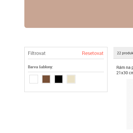
Filtrovat
Resetovat
22
produk
Barva šablony:
Rám na p
21x30 c