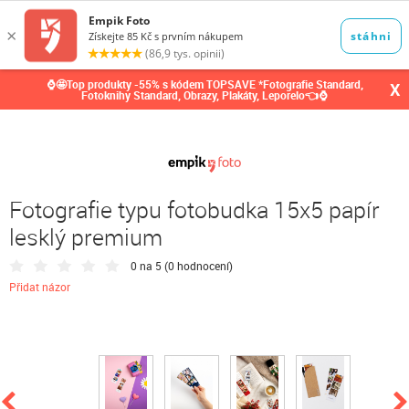
0,00
Kč
⌚🤩Top produkty -55% s kódem TOPSAVE *Fotografie Standard,
X
Fotoknihy Standard, Obrazy, Plakáty, Leporelo👈⌚
Fotografie typu fotobudka 15x5 papír
lesklý premium
0 na 5 (
0 hodnocení
)
Přidat názor