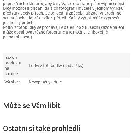
popisků nebo klipartů, aby byly Vaše fotografie ještě výjimečnější.
Díky možnosti přidání dalších fotografií můžete v jednom výtisku
představit celý příběh. Je to ideální způsob, jak zachytit rodinné
setkání nebo dobré chvíle s přáteli. Každý výtisk může vyprávět
jedinečný příběh!
Fotky z fotobudky se prodávají v balení po 2 kusech (každé balení
může obsahovat různé fotografie a je možné je libovolně
personalizovat).
nazwa
produktu
Fotky z fotobudky (sada 2 ks)
na
stronie:
Výrobce:
Nevyplněny údaje
Může se Vám líbit
Ostatní si také prohlédli