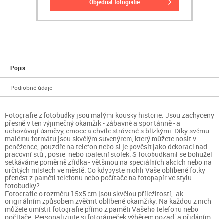
objednat fotografie
Popis
Podrobné údaje
Fotografie z fotobudky jsou malými kousky historie. Jsou zachyceny
přesně v ten výjimečný okamžik - zábavně a spontánně - a
uchovávají úsměvy, emoce a chvíle strávené s blízkými. Díky svému
malému formátu jsou skvělým suvenýrem, který můžete nosit v
peněžence, pouzdře na telefon nebo si je pověsit jako dekoraci nad
pracovní stůl, postel nebo toaletní stolek. S fotobudkami se bohužel
setkáváme poměrně zřídka - většinou na speciálních akcích nebo na
určitých místech ve městě. Co kdybyste mohli Vaše oblíbené fotky
přenést z paměti telefonu nebo počítače na fotopapír ve stylu
fotobudky?
Fotografie o rozměru 15x5 cm jsou skvělou příležitostí, jak
originálním způsobem zvěčnit oblíbené okamžiky. Na každou z nich
můžete umístit fotografie přímo z paměti Vašeho telefonu nebo
počítače. Personalizujte si fotorámeček výběrem pozadí a přidáním