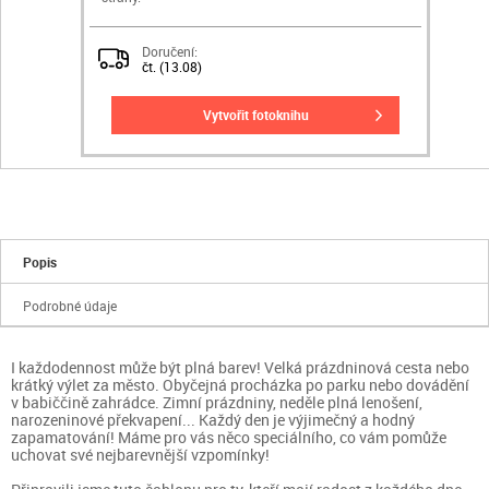
Doručení:
čt. (13.08)
vytvořit fotoknihu
Popis
Podrobné údaje
I každodennost může být plná barev! Velká prázdninová cesta nebo
krátký výlet za město. Obyčejná procházka po parku nebo dovádění
v babiččině zahrádce. Zimní prázdniny, neděle plná lenošení,
narozeninové překvapení... Každý den je výjimečný a hodný
zapamatování! Máme pro vás něco speciálního, co vám pomůže
uchovat své nejbarevnější vzpomínky!