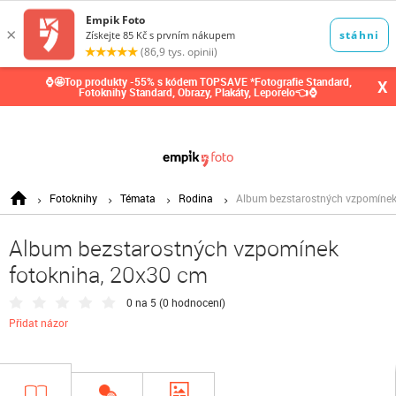
0,00
Kč
⌚🤩Top produkty -55% s kódem TOPSAVE *Fotografie Standard,
X
Fotoknihy Standard, Obrazy, Plakáty, Leporelo👈⌚
Fotoknihy
Témata
Rodina
Album bezstarostných vzpomínek
Album bezstarostných vzpomínek
fotokniha, 20x30 cm
0 na 5 (
0 hodnocení
)
Přidat názor