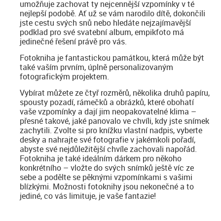
umožňuje zachovat ty nejcennější vzpomínky v té
nejlepší podobě. Ať už se vám narodilo dítě, dokončili
jste cestu svých snů nebo hledáte nejzajímavější
podklad pro své svatební album, empikfoto má
jedinečné řešení právě pro vás.
Fotokniha je fantastickou památkou, která může být
také vaším prvním, úplně personalizovaným
fotografickým projektem.
Vybírat můžete ze čtyř rozměrů, několika druhů papíru,
spousty pozadí, rámečků a obrázků, které obohatí
vaše vzpomínky a dají jim neopakovatelné klima –
přesné takové, jaké panovalo ve chvíli, kdy jste snímek
zachytili. Zvolte si pro knížku vlastní nadpis, vyberte
desky a nahrajte své fotografie v jakémkoli pořadí,
abyste své nejdůležitější chvíle zachovali napořád.
Fotokniha je také ideálním dárkem pro někoho
konkrétního – vložte do svých snímků ještě víc ze
sebe a podělte se pěknými vzpomínkami s vašimi
blízkými. Možnosti fotoknihy jsou nekonečné a to
jediné, co vás limituje, je vaše fantazie!