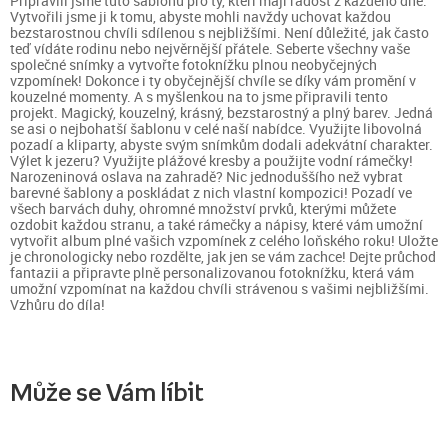
Připravili jsme tuto šablonu pro ty, kteří mají radost z každého dne.
Vytvořili jsme ji k tomu, abyste mohli navždy uchovat každou
bezstarostnou chvíli sdílenou s nejbližšími. Není důležité, jak často
teď vídáte rodinu nebo nejvěrnější přátele. Seberte všechny vaše
společné snímky a vytvořte fotoknížku plnou neobyčejných
vzpomínek! Dokonce i ty obyčejnější chvíle se díky vám promění v
kouzelné momenty. A s myšlenkou na to jsme připravili tento
projekt. Magický, kouzelný, krásný, bezstarostný a plný barev. Jedná
se asi o nejbohatší šablonu v celé naší nabídce. Využijte libovolná
pozadí a kliparty, abyste svým snímkům dodali adekvátní charakter.
Výlet k jezeru? Využijte plážové kresby a použijte vodní rámečky!
Narozeninová oslava na zahradě? Nic jednoduššího než vybrat
barevné šablony a poskládat z nich vlastní kompozici! Pozadí ve
všech barvách duhy, ohromné množství prvků, kterými můžete
ozdobit každou stranu, a také rámečky a nápisy, které vám umožní
vytvořit album plné vašich vzpomínek z celého loňského roku! Uložte
je chronologicky nebo rozdělte, jak jen se vám zachce! Dejte průchod
fantazii a připravte plně personalizovanou fotoknížku, která vám
umožní vzpomínat na každou chvíli strávenou s vašimi nejbližšími.
Vzhůru do díla!
Může se Vám líbit