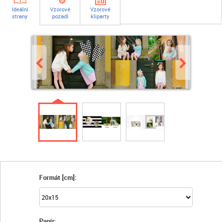
Ideální
Vzorové
Vzorové
strany
pozadí
kliparty
Formát [cm]:
Papír: