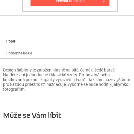
vytvořit fotoknihu
Popis
Podrobné údaje
Design šablony je založen hlavně na bílé, černé a šedé barvě.
Najdete v ní jednoduché i klasické vzory. Pruhovaná nebo
kostkovaná pozadí, kliparty výrazných tvarů. Jak sám název „Album
pro každou příležitost“ naznačuje, výborně se bude hodit k jakýmkoli
fotografiím.
Může se Vám líbit