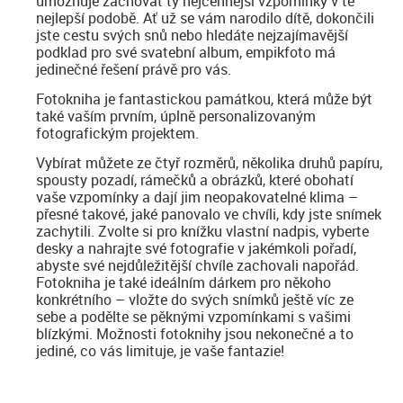
umožňuje zachovat ty nejcennější vzpomínky v té
nejlepší podobě. Ať už se vám narodilo dítě, dokončili
jste cestu svých snů nebo hledáte nejzajímavější
podklad pro své svatební album, empikfoto má
jedinečné řešení právě pro vás.
Fotokniha je fantastickou památkou, která může být
také vaším prvním, úplně personalizovaným
fotografickým projektem.
Vybírat můžete ze čtyř rozměrů, několika druhů papíru,
spousty pozadí, rámečků a obrázků, které obohatí
vaše vzpomínky a dají jim neopakovatelné klima –
přesné takové, jaké panovalo ve chvíli, kdy jste snímek
zachytili. Zvolte si pro knížku vlastní nadpis, vyberte
desky a nahrajte své fotografie v jakémkoli pořadí,
abyste své nejdůležitější chvíle zachovali napořád.
Fotokniha je také ideálním dárkem pro někoho
konkrétního – vložte do svých snímků ještě víc ze
sebe a podělte se pěknými vzpomínkami s vašimi
blízkými. Možnosti fotoknihy jsou nekonečné a to
jediné, co vás limituje, je vaše fantazie!