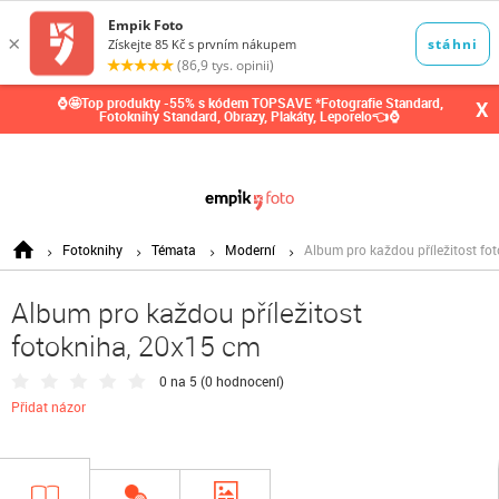
0,00
Kč
⌚🤩Top produkty -55% s kódem TOPSAVE *Fotografie Standard,
X
Fotoknihy Standard, Obrazy, Plakáty, Leporelo👈⌚
Fotoknihy
Témata
Moderní
Album pro každou příležitost fo
Album pro každou příležitost
fotokniha, 20x15 cm
0 na 5 (
0 hodnocení
)
Přidat názor