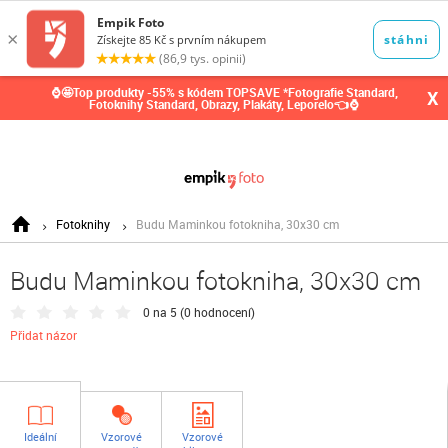
0,00
Kč
⌚🤩Top produkty -55% s kódem TOPSAVE *Fotografie Standard,
X
Fotoknihy Standard, Obrazy, Plakáty, Leporelo👈⌚
Fotoknihy
Budu Maminkou fotokniha, 30x30 cm
Budu Maminkou fotokniha, 30x30 cm
0 na 5 (
0 hodnocení
)
Přidat názor
Ideální
Vzorové
Vzorové