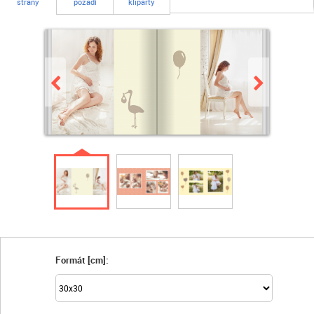
strany
pozadí
kliparty
Formát [cm]: