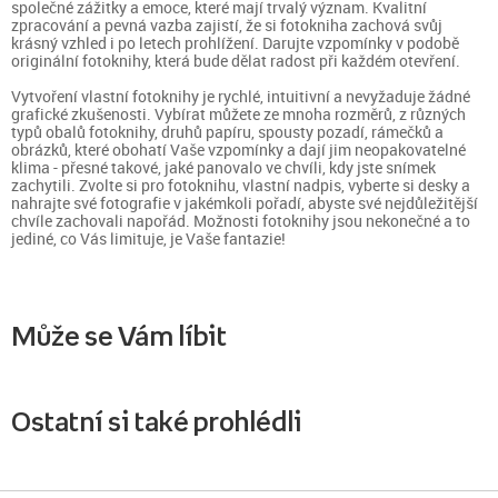
společné zážitky a emoce, které mají trvalý význam. Kvalitní
zpracování a pevná vazba zajistí, že si fotokniha zachová svůj
krásný vzhled i po letech prohlížení. Darujte vzpomínky v podobě
originální fotoknihy, která bude dělat radost při každém otevření.
Vytvoření vlastní fotoknihy je rychlé, intuitivní a nevyžaduje žádné
grafické zkušenosti. Vybírat můžete ze mnoha rozměrů, z různých
typů obalů fotoknihy, druhů papíru, spousty pozadí, rámečků a
obrázků, které obohatí Vaše vzpomínky a dají jim neopakovatelné
klima - přesné takové, jaké panovalo ve chvíli, kdy jste snímek
zachytili. Zvolte si pro fotoknihu, vlastní nadpis, vyberte si desky a
nahrajte své fotografie v jakémkoli pořadí, abyste své nejdůležitější
chvíle zachovali napořád. Možnosti fotoknihy jsou nekonečné a to
jediné, co Vás limituje, je Vaše fantazie!
Může se Vám líbit
Ostatní si také prohlédli