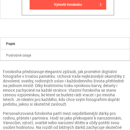
vytvořit fotoknihu
Popis
Podrobné údaje
Fotokniha představuje elegantní způsob, jak proměnit digitální
fotografie v trvalou památku. Uchová Vaše nejkrásnější okamžiky z
dovolené, svatby, rodinných oslav i každodenního života přehledně
na jednom místě. Díky kvalitnímu tisku vyniknou barvy, detaily i
emoce zachycené na každé stránce. Vlastní fotokniha se stane
cennou vzpomínkou, ke které se budete rádi vracet i po mnoha
letech. Je ideální pro každého, kdo chce svým fotografiím dopřát
podobu, jakou si skutečně zaslouží.
Personalizovaná fotokniha patří mezi nejoblíbenější dárky pro
rodinu, přátele i partnera. Hodí se jako překvapení k narozeninám,
Vánocům, výročí, svatbě nebo narození dítěte a vždy potěší svou
osobní hodnotou. Na rozdíl od běžných dárků zachycuje skutečné