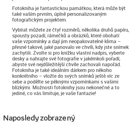
Fotokniha je fantastickou památkou, která může být
také vaším prvním, úplně personalizovaným
fotografickým projektem.
Vybírat můžete ze čtyř rozměrů, několika druhů papíru,
spousty pozadí, rámečků a obrázků, které obohatí
vaše vzpomínky a dají jim neopakovatelné klima –
přesné takové, jaké panovalo ve chvíli, kdy jste snímek
zachytili. Zvolte si pro knížku vlastní nadpis, vyberte
desky a nahrajte své fotografie v jakémkoli pořadí,
abyste své nejdůležitější chvíle zachovali napořád.
Fotokniha je také ideálním dárkem pro někoho
konkrétního – vložte do svých snímků ještě víc ze
sebe a podělte se pěknými vzpomínkami s vašimi
blízkými. Možnosti fotoknihy jsou nekonečné a to
jediné, co vás limituje, je vaše fantazie!
Naposledy zobrazený