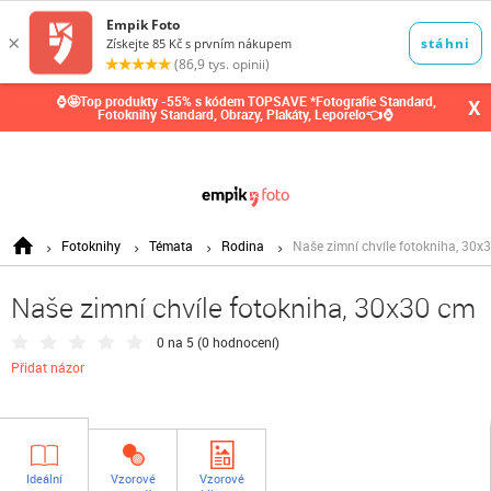
0,00
Kč
⌚🤩Top produkty -55% s kódem TOPSAVE *Fotografie Standard,
X
Fotoknihy Standard, Obrazy, Plakáty, Leporelo👈⌚
Fotoknihy
Témata
Rodina
Naše zimní chvíle fotokniha, 30x
Naše zimní chvíle fotokniha, 30x30 cm
0 na 5 (
0 hodnocení
)
Přidat názor
Ideální
Vzorové
Vzorové