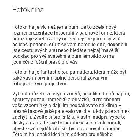
Fotokniha
Fotokniha je víc než jen album. Je to zcela nový
rozměr prezentace fotografií v papírové formě, která
umožňuje zachovat ty nejcennější vzpomínky v té
nejlepší podobě. Ať už se vám narodilo dítě, dokončili
jste cestu svých snů nebo hledáte nejzajímavější
podklad pro své svatební album, empikfoto má
jedinečné řešení právě pro vás.
Fotokniha je fantastickou památkou, která může být
také vaším prvním, úplně personalizovaným
fotografickým projektem.
Vybírat můžete ze čtyř rozměrů, několika druhů papíru,
spousty pozadí, rámečků a obrázků, které obohatí
vaše vzpomínky a dají jim neopakovatelné klima –
přesné takové, jaké panovalo ve chvíli, kdy jste snímek
zachytili. Zvolte si pro knížku vlastní nadpis, vyberte
desky a nahrajte své fotografie v jakémkoli pořadí,
abyste své nejdůležitější chvíle zachovali napořád.
Fotokniha je také ideálním dárkem pro někoho