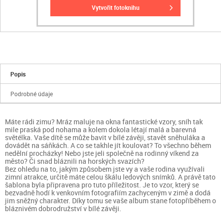
vytvořit fotoknihu
Popis
Podrobné údaje
Máte rádi zimu? Mráz maluje na okna fantastické vzory, sníh tak
mile praská pod nohama a kolem dokola létají malá a barevná
světélka. Vaše dítě se může bavit v bílé závěji, stavět sněhuláka a
dovádět na sáňkách. A co se takhle jít koulovat? To všechno během
nedělní procházky! Nebo jste jeli společně na rodinný víkend za
město? Či snad bláznili na horských svazích?
Bez ohledu na to, jakým způsobem jste vy a vaše rodina využívali
zimní atrakce, určitě máte celou škálu ledových snímků. A právě tato
šablona byla připravena pro tuto příležitost. Je to vzor, který se
bezvadně hodí k venkovním fotografiím zachyceným v zimě a dodá
jim sněžný charakter. Díky tomu se vaše album stane fotopříběhem o
bláznivém dobrodružství v bílé závěji.