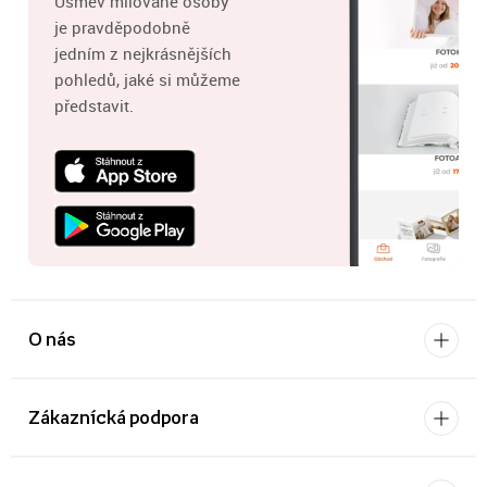
Úsměv milované osoby
je pravděpodobně
jedním z nejkrásnějších
pohledů, jaké si můžeme
představit.
O nás
Zákaznícká podpora