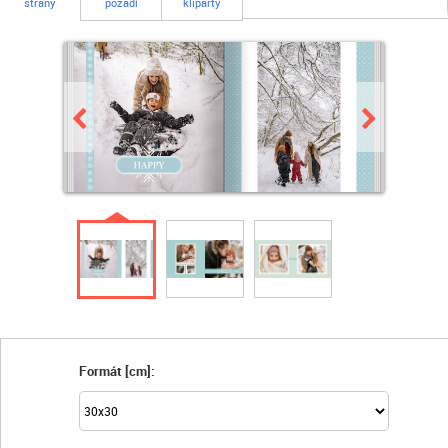
strany
pozadí
kliparty
Formát [cm]: