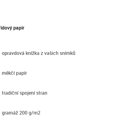
řídový papír
opravdová knížka z vašich snímků
měkčí papír
tradiční spojení stran
gramáž 200 g/m2