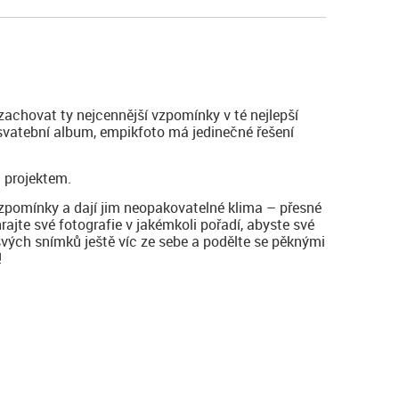
zachovat ty nejcennější vzpomínky v té nejlepší
 svatební album, empikfoto má jedinečné řešení
 projektem.
vzpomínky a dají jim neopakovatelné klima – přesné
hrajte své fotografie v jakémkoli pořadí, abyste své
svých snímků ještě víc ze sebe a podělte se pěknými
!