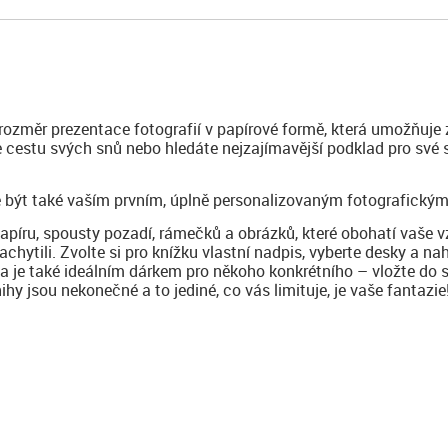
 rozměr prezentace fotografií v papírové formě, která umožňuje 
te cestu svých snů nebo hledáte nejzajímavější podklad pro své
 být také vaším prvním, úplně personalizovaným fotografickým
papíru, spousty pozadí, rámečků a obrázků, které obohatí vaše 
achytili. Zvolte si pro knížku vlastní nadpis, vyberte desky a na
ha je také ideálním dárkem pro někoho konkrétního – vložte do 
y jsou nekonečné a to jediné, co vás limituje, je vaše fantazie