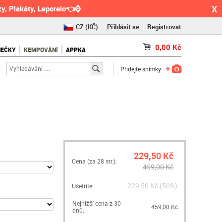
X
y, Plakáty, Leporelo👈⌚
CZ
(KČ)
Přihlásit se
Registrovat
SK
(€)
0,00
Kč
NEČKY
KEMPOVÁNÍ
APPKA
RO
(RON)
Přidejte snímky
229,50 Kč
Cena (za
28
str.):
459,00 Kč
229,50 Kč (50%)
Ušetříte:
Nejnižší cena z 30
459,00 Kč
dnů: