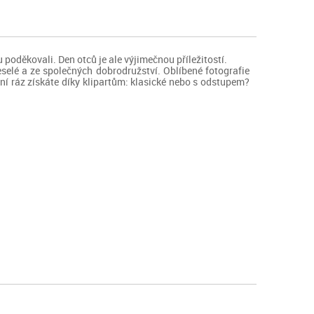
poděkovali. Den otců je ale výjimečnou příležitostí.
veselé a ze společných dobrodružství. Oblíbené fotografie
í ráz získáte díky klipartům: klasické nebo s odstupem?