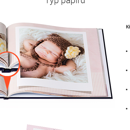
Typ papíru
K