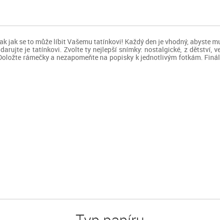
k jak se to může líbit Vašemu tatínkovi! Každý den je vhodný, abyste mu 
rujte je tatínkovi. Zvolte ty nejlepší snímky: nostalgické, z dětství, 
 Doložte rámečky a nezapomeňte na popisky k jednotlivým fotkám. Fináln