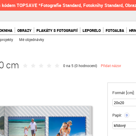
 kódem TOPSAVE *Fotografie Standard, Fotoknihy Standard, Obraz
OKNIHA
OBRAZY
PLAKÁTY S FOTOGRAFIÍ
LEPORELO
FOTOALBA
HR
projekty
Mé objednávky
20 cm
0 na 5 (
0 hodnocení
)
Přidat názor
Formát [cm]:
Papír:
?