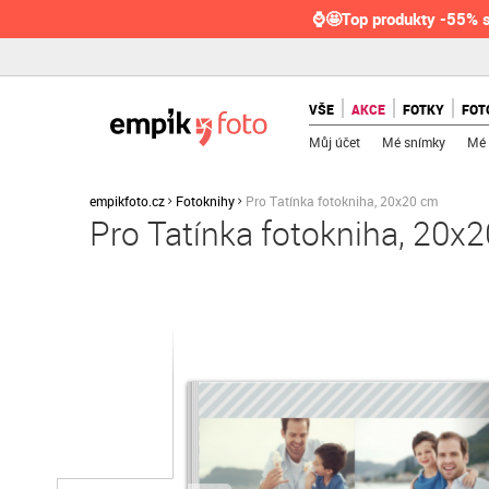
⌚🤩Top produkty -55% s
VŠE
AKCE
FOTKY
FOT
Můj účet
Mé snímky
Mé 
empikfoto.cz
Fotoknihy
Pro Tatínka fotokniha, 20x20 cm
Pro Tatínka fotokniha, 20x