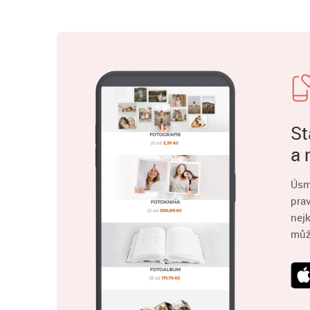
St
a 
Úsm
pra
nejk
můž