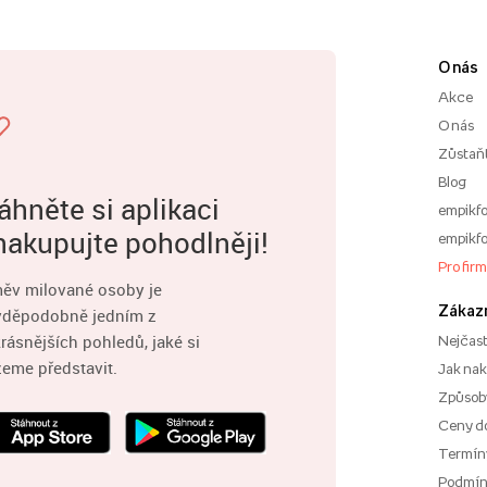
O nás
Akce
O nás
Zůstaň
Blog
áhněte si aplikaci
empikfo
nakupujte pohodlněji!
empikfo
Pro fir
ěv milované osoby je
Zákaz
vděpodobně jedním z
rásnějších pohledů, jaké si
Nejčast
eme představit.
Jak na
Způsoby
Ceny d
Termíny
Podmí