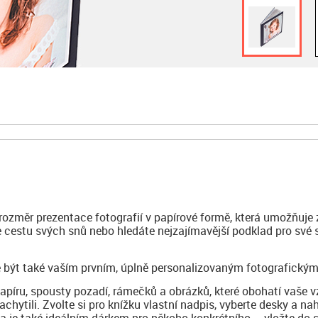
 rozměr prezentace fotografií v papírové formě, která umožňuje 
te cestu svých snů nebo hledáte nejzajímavější podklad pro své
 být také vaším prvním, úplně personalizovaným fotografickým
papíru, spousty pozadí, rámečků a obrázků, které obohatí vaše 
achytili. Zvolte si pro knížku vlastní nadpis, vyberte desky a na
ha je také ideálním dárkem pro někoho konkrétního – vložte do 