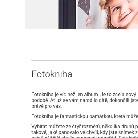
Fotokniha
Fotokniha je víc než jen album. Je to zcela nový
podobě. Ať už se vám narodilo dítě, dokončili js
právě pro vás.
Fotokniha je fantastickou památkou, která může
Vybírat můžete ze čtyř rozměrů, několika druhů 
takové, jaké panovalo ve chvíli, kdy jste snímek z
nejdůležitější chvíle zachovali napořád. Fotokni