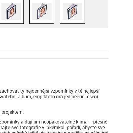
zachovat ty nejcennější vzpomínky v té nejlepší
 svatební album, empikfoto má jedinečné řešení
 projektem.
vzpomínky a dají jim neopakovatelné klima – přesné
hrajte své fotografie v jakémkoli pořadí, abyste své
svých snímků ještě víc ze sebe a podělte se pěknými