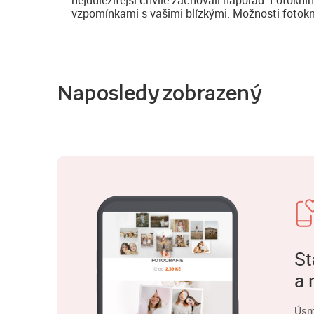
vzpomínkami s vašimi blízkými. Možnosti fotoknih
Naposledy zobrazený
St
a 
Úsm