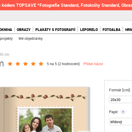
 kódem TOPSAVE *Fotografie Standard, Fotoknihy Standard, Obraz
OKNIHA
OBRAZY
PLAKÁTY S FOTOGRAFIÍ
LEPORELO
FOTOALBA
HR
projekty
Mé objednávky
x30 cm
m
5 na 5 (
2 hodnocení
)
Přidat názor
Formát [cm]:
Papír:
?