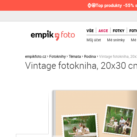
⌚🤩Top produkty -55% s
VŠE
AKCE
FOTKY
FOT
Můj účet
Mé snímky
Mé 
empikfoto.cz
Fotoknihy
Témata
Rodina
Vintage fotokniha, 20
Vintage fotokniha, 20x30 c