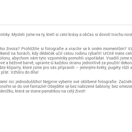
iky. Mysleli jsme na ty, kteří si cení krásy a občas si dovolí trochu nos
o života? Prohlížíte si fotografie a vracíte se k oněm momentům? Vz
kend na horách, kdy dědeček učil celou rodinu rybařit! Určitě máte celo
o šablonu, abychom vám tyto vzpomínky pomohli uspořádat. Vsadili jsme n
ové a béžové barvě, upravte si každou stranu jednotlivě za použití dekor
kliparty, které jsme pro vás připravili – jemnými květy, pugéty růží a 
přát. Vzhůru do díla!
Není nic jednoduššího! Nejprve vyberte své oblíbené fotografie. Začněte
Ponořte se do své fantazie! Obejděte se bez nabízené šablony, bez omezen
oknížku, která se stane památkou na celý život!