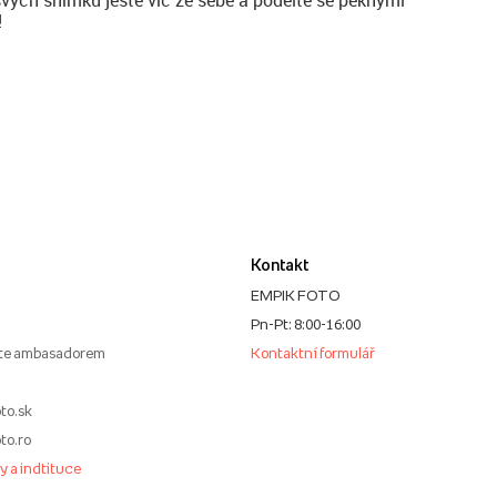
!
Kontakt
EMPIK FOTO
Pn-Pt: 8:00-16:00
te ambasadorem
Kontaktní formulář
to.sk
to.ro
my a indtituce