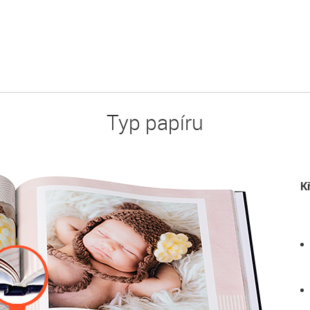
Typ papíru
K