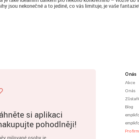
y jsou nekonečné a to jediné, co vás limituje, je vaše fantazie
O nás
Akce
O nás
Zůstaň
Blog
áhněte si aplikaci
empikfo
nakupujte pohodlněji!
empikfo
Pro fir
ěv milované osoby je