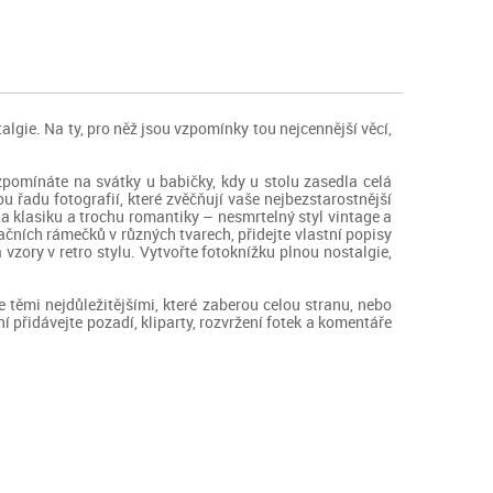
talgie. Na ty, pro něž jsou vzpomínky tou nejcennější věcí,
pomínáte na svátky u babičky, kdy u stolu zasedla celá
u řadu fotografií, které zvěčňují vaše nejbezstarostnější
a klasiku a trochu romantiky – nesmrtelný styl vintage a
ačních rámečků v různých tvarech, přidejte vlastní popisy
vzory v retro stylu. Vytvořte fotoknížku plnou nostalgie,
 těmi nejdůležitějšími, které zaberou celou stranu, nebo
í přidávejte pozadí, kliparty, rozvržení fotek a komentáře