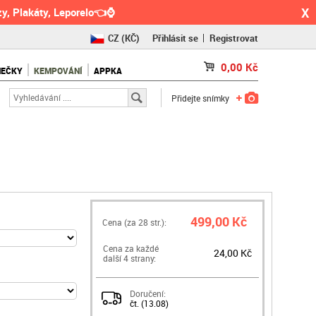
X
y, Plakáty, Leporelo👈⌚
CZ
(KČ)
Přihlásit se
Registrovat
SK
(€)
0,00
Kč
NEČKY
KEMPOVÁNÍ
APPKA
RO
(RON)
Přidejte snímky
499,00 Kč
Cena (za
28
str.):
Cena za každé
24,00 Kč
další 4 strany:
Doručení:
čt. (13.08)