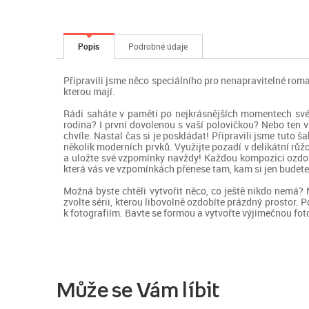
Popis
Podrobné údaje
Připravili jsme něco speciálního pro nenapravitelné romant
kterou mají.
Rádi saháte v paměti po nejkrásnějších momentech svéh
rodina? I první dovolenou s vaší polovičkou? Nebo ten ví
chvíle. Nastal čas si je poskládat! Připravili jsme tut
několik moderních prvků. Využijte pozadí v delikátní růž
a uložte své vzpomínky navždy! Každou kompozici ozdobte 
která vás ve vzpomínkách přenese tam, kam si jen budete 
Možná byste chtěli vytvořit něco, co ještě nikdo nemá? 
zvolte sérii, kterou libovolně ozdobíte prázdný prostor. 
k fotografiím. Bavte se formou a vytvořte výjimečnou fot
Může se Vám líbit