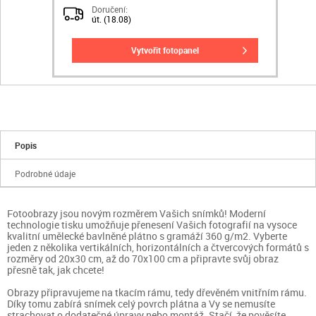
Doručení:
út. (18.08)
vytvořit fotopanel
Popis
Podrobné údaje
Fotoobrazy jsou novým rozměrem Vašich snímků! Moderní
technologie tisku umožňuje přenesení Vašich fotografií na vysoce
kvalitní umělecké bavlněné plátno s gramáží 360 g/m2. Vyberte
jeden z několika vertikálních, horizontálních a čtvercových formátů s
rozměry od 20x30 cm, až do 70x100 cm a připravte svůj obraz
přesně tak, jak chcete!
Obrazy připravujeme na tkacím rámu, tedy dřevěném vnitřním rámu.
Díky tomu zabírá snímek celý povrch plátna a Vy se nemusíte
strachovat o dodatečné úpravy nebo montáž. Stačí, že pověsíte