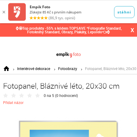
0,00
Kč
⌚🤩Top produkty -55% s kódem TOPSAVE *Fotografie Standard,
X
Fotoknihy Standard, Obrazy, Plakáty, Leporelo👈⌚
Interiérové dekorace
Fotoobrazy
Fotopanel, Bláznivé léto, 20x3
Fotopanel, Bláznivé léto, 20x30 cm
0 na 5 (
0 hodnocení
)
Přidat názor