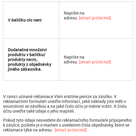
Napište na
adresu:
[email protected]
V balíčku nic není
Dodatečné množství
produktu v balíčku/
Napište na
produkty navíc,
adresu:
[email protected]
produkty z objednávky
jiného zákazníka.
V rámci uznané reklamace Vám vrátíme peníze za zásilku. V
reklamačním formuláři uveďte informaci, jaké náklady jste měli v
souvislosti se zásilkou a na jaké číslo účtu je máme vrátit. K číslu
účtu uveďte také údaje o jeho majiteli.
Pokud tyto údaje neuvedete do reklamačního formuláře připojeného
k zásilce, pošlete je e-mailem s uvedením čísla objednávky, které se
reklamace týká na adresu:
[email protected]