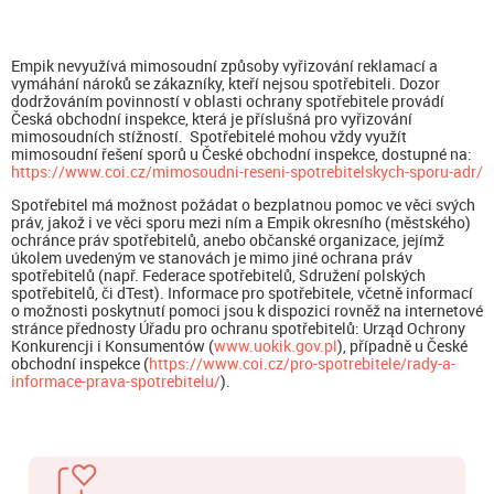
Empik nevyužívá mimosoudní způsoby vyřizování reklamací a
vymáhání nároků se zákazníky, kteří nejsou spotřebiteli. Dozor
dodržováním povinností v oblasti ochrany spotřebitele provádí
Česká obchodní inspekce, která je příslušná pro vyřizování
mimosoudních stížností. Spotřebitelé mohou vždy využít
mimosoudní řešení sporů u České obchodní inspekce, dostupné na:
https://www.coi.cz/mimosoudni-reseni-spotrebitelskych-sporu-adr/
Spotřebitel má možnost požádat o bezplatnou pomoc ve věci svých
práv, jakož i ve věci sporu mezi ním a Empik okresního (městského)
ochránce práv spotřebitelů, anebo občanské organizace, jejímž
úkolem uvedeným ve stanovách je mimo jiné ochrana práv
spotřebitelů (např. Federace spotřebitelů, Sdružení polských
spotřebitelů, či dTest). Informace pro spotřebitele, včetně informací
o možnosti poskytnutí pomoci jsou k dispozici rovněž na internetové
stránce přednosty Úřadu pro ochranu spotřebitelů: Urząd Ochrony
Konkurencji i Konsumentów (
www.uokik.gov.pl
), případně u České
obchodní inspekce (
https://www.coi.cz/pro-spotrebitele/rady-a-
informace-prava-spotrebitelu/
).