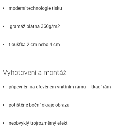
moderní technologie tisku
gramáž plátna 360g/m2
tloušťka 2 cm nebo 4 cm
Vyhotovení a montáž
připevněn na dřevěném vnitřním rámu – tkací rám
potištěné boční okraje obrazu
neobvyklý trojrozměrný efekt