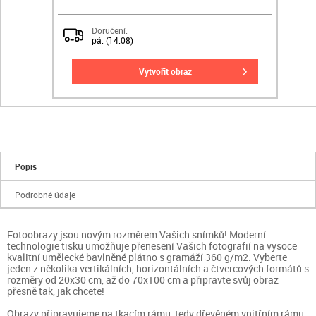
Doručení:
pá. (14.08)
vytvořit obraz
Popis
Podrobné údaje
Fotoobrazy jsou novým rozměrem Vašich snímků! Moderní
technologie tisku umožňuje přenesení Vašich fotografií na vysoce
kvalitní umělecké bavlněné plátno s gramáží 360 g/m2. Vyberte
jeden z několika vertikálních, horizontálních a čtvercových formátů s
rozměry od 20x30 cm, až do 70x100 cm a připravte svůj obraz
přesně tak, jak chcete!
Obrazy připravujeme na tkacím rámu, tedy dřevěném vnitřním rámu.