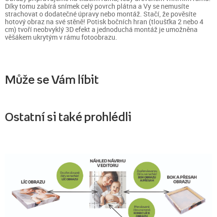
Díky tomu zabírá snímek celý povrch plátna a Vy se nemusíte
strachovat o dodatečné úpravy nebo montáž. Stačí, že pověsíte
hotový obraz na své stěně! Potisk bočních hran (tloušťka 2 nebo 4
cm) tvoří neobvyklý 3D efekt a jednoduchá montáž je umožněna
věšákem ukrytým v rámu fotoobrazu.
Může se Vám líbit
Ostatní si také prohlédli