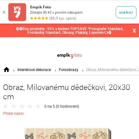
0,00
Kč
⌚🤩Top produkty -55% s kódem TOPSAVE *Fotografie Standard,
X
Fotoknihy Standard, Obrazy, Plakáty, Leporelo👈⌚
Interiérové dekorace
Fotoobrazy
Obraz, Milovanému dědečkovi,
Obraz, Milovanému dědečkovi, 20x30
cm
0 na 5 (
0 hodnocení
)
Přidat názor