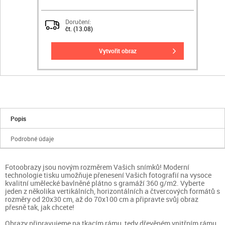
Doručení:
čt. (13.08)
vytvořit obraz
Popis
Podrobné údaje
Fotoobrazy jsou novým rozměrem Vašich snímků! Moderní
technologie tisku umožňuje přenesení Vašich fotografií na vysoce
kvalitní umělecké bavlněné plátno s gramáží 360 g/m2. Vyberte
jeden z několika vertikálních, horizontálních a čtvercových formátů s
rozměry od 20x30 cm, až do 70x100 cm a připravte svůj obraz
přesně tak, jak chcete!
Obrazy připravujeme na tkacím rámu, tedy dřevěném vnitřním rámu.