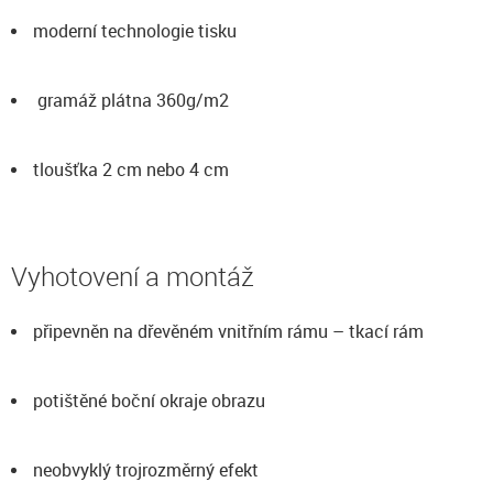
moderní technologie tisku
gramáž plátna 360g/m2
tloušťka 2 cm nebo 4 cm
Vyhotovení a montáž
připevněn na dřevěném vnitřním rámu – tkací rám
potištěné boční okraje obrazu
neobvyklý trojrozměrný efekt