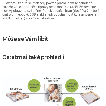
Díky tomu zabírá snímek celý povrch plátna a Vy se nemusíte
strachovat o dodatečné úpravy nebo montáž. Stačí, že pověsíte
hotový obraz na své stěně! Potisk bočních hran (tloušťka 2 nebo 4
cm) tvoří neobvyklý 3D efekt a jednoduchá montáž je umožněna
věšákem ukrytým v rámu fotoobrazu.
Může se Vám líbit
Ostatní si také prohlédli