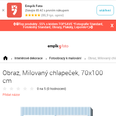
0,00
Kč
⌚🤩Top produkty -55% s kódem TOPSAVE *Fotografie Standard,
X
Fotoknihy Standard, Obrazy, Plakáty, Leporelo👈⌚
Interiérové dekorace
Fotoobrazy k malování
Obraz, Milovaný ch
Obraz, Milovaný chlapeček, 70x100
cm
0 na 5 (
0 hodnocení
)
Přidat názor